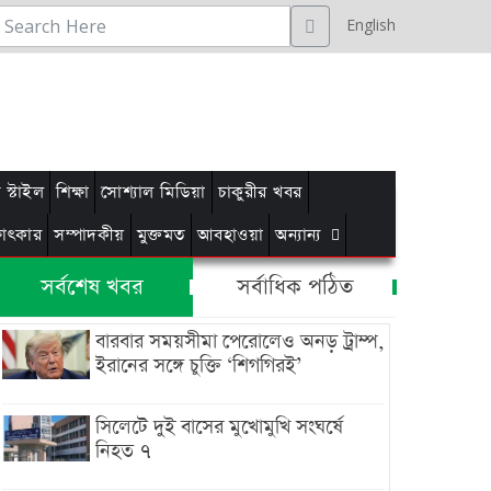
English
স্টাইল
শিক্ষা
সোশ্যাল মিডিয়া
চাকুরীর খবর
্ষাৎকার
সম্পাদকীয়
মুক্তমত
আবহাওয়া
অন্যান্য
সর্বশেষ খবর
সর্বাধিক পঠিত
বারবার সময়সীমা পেরোলেও অনড় ট্রাম্প,
ইরানের সঙ্গে চুক্তি ‘শিগগিরই’
সিলেটে দুই বাসের মুখোমুখি সংঘর্ষে
নিহত ৭