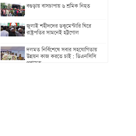
বগুড়ায় বাসচাপায় ৬ শ্রমিক নিহত
জুলাই শহীদদের ডকুমেন্টারি ঘিরে
রাষ্ট্রপতির সামনেই হট্টগোল
দলমত নির্বিশেষে সবার সহযোগিতায়
উন্নয়ন কাজ করতে চাই : ডিএনসিসি
প্রশাসক
শেখ হাসিনা যেন ভারতের ভূখণ্ড ব্যবহার
করে রাজনৈতিক বক্তব্য দিতে না পারে
ট্রাম্পের সবশেষ ঘোষণার পর গাজায়
একদিনে সর্বোচ্চ নিহত
ইরানের সঙ্গে নতুন করে আলোচনায়
বসছে যুক্তরাষ্ট্র, জানালেন ট্রাম্প