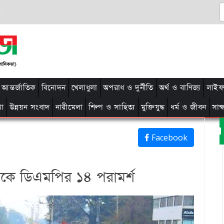
আন্তর্জাতিক
বিনোদন
খেলাধুলা
অপরাধ ও দুর্নীতি
অর্থ ও বাণিজ্য
লাইফ 
থা
উন্নয়ন সংবাদ
নারীমেলা
শিল্প ও সাহিত্য
মুক্তিযুদ্ধ
ধর্ম ও জীবন
সাক
Facebook
কে ডিএমপির ১৪ পরামর্শ