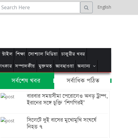
English
স্টাইল
শিক্ষা
সোশ্যাল মিডিয়া
চাকুরীর খবর
্ষাৎকার
সম্পাদকীয়
মুক্তমত
আবহাওয়া
অন্যান্য
সর্বশেষ খবর
সর্বাধিক পঠিত
বারবার সময়সীমা পেরোলেও অনড় ট্রাম্প,
ইরানের সঙ্গে চুক্তি ‘শিগগিরই’
সিলেটে দুই বাসের মুখোমুখি সংঘর্ষে
নিহত ৭