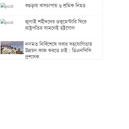
বগুড়ায় বাসচাপায় ৬ শ্রমিক নিহত
জুলাই শহীদদের ডকুমেন্টারি ঘিরে
রাষ্ট্রপতির সামনেই হট্টগোল
দলমত নির্বিশেষে সবার সহযোগিতায়
উন্নয়ন কাজ করতে চাই : ডিএনসিসি
প্রশাসক
শেখ হাসিনা যেন ভারতের ভূখণ্ড ব্যবহার
করে রাজনৈতিক বক্তব্য দিতে না পারে
ট্রাম্পের সবশেষ ঘোষণার পর গাজায়
একদিনে সর্বোচ্চ নিহত
ইরানের সঙ্গে নতুন করে আলোচনায়
বসছে যুক্তরাষ্ট্র, জানালেন ট্রাম্প