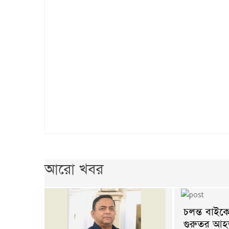
আরো খবর
চলন্ত বাই
গুরুতর আহ