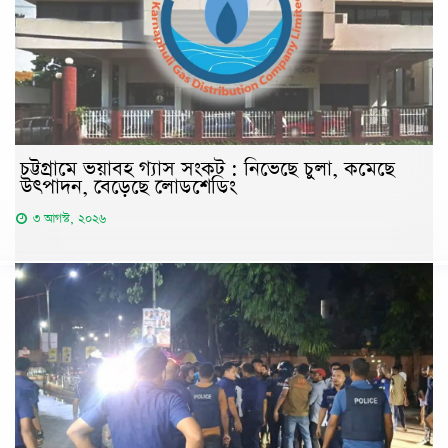
চট্টগ্রামে ভয়াবহ গ্যাস সংকট : নিভেছে চুলা, কমেছে
উৎপাদন, বেড়েছে লোডশেডিং
৩ আগস্ট, ২০২৬