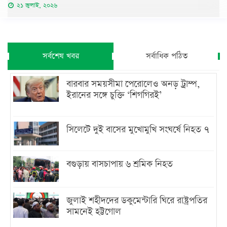
২১ জুলাই, ২০২৬
সর্বশেষ খবর
সর্বাধিক পঠিত
বারবার সময়সীমা পেরোলেও অনড় ট্রাম্প,
ইরানের সঙ্গে চুক্তি ‘শিগগিরই’
সিলেটে দুই বাসের মুখোমুখি সংঘর্ষে নিহত ৭
বগুড়ায় বাসচাপায় ৬ শ্রমিক নিহত
জুলাই শহীদদের ডকুমেন্টারি ঘিরে রাষ্ট্রপতির
সামনেই হট্টগোল