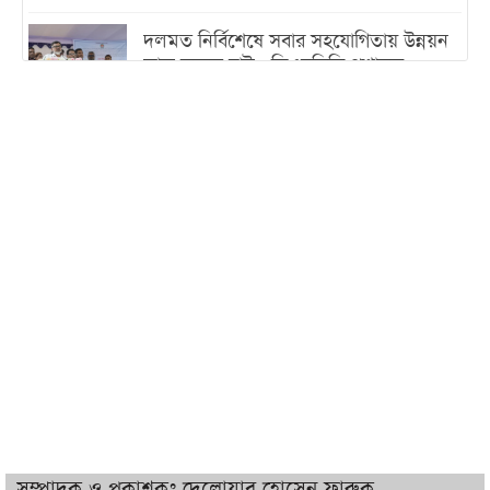
দলমত নির্বিশেষে সবার সহযোগিতায় উন্নয়ন
কাজ করতে চাই : ডিএনসিসি প্রশাসক
শেখ হাসিনা যেন ভারতের ভূখণ্ড ব্যবহার করে
রাজনৈতিক বক্তব্য দিতে না পারে
ট্রাম্পের সবশেষ ঘোষণার পর গাজায় একদিনে
সর্বোচ্চ নিহত
ইরানের সঙ্গে নতুন করে আলোচনায় বসছে
যুক্তরাষ্ট্র, জানালেন ট্রাম্প
চট্টগ্রামে ভয়াবহ গ্যাস সংকট : নিভেছে চুলা,
কমেছে উৎপাদন, বেড়েছে লোডশেডিং
সম্পাদক ও প্রকাশকঃ দেলোয়ার হোসেন ফারুক