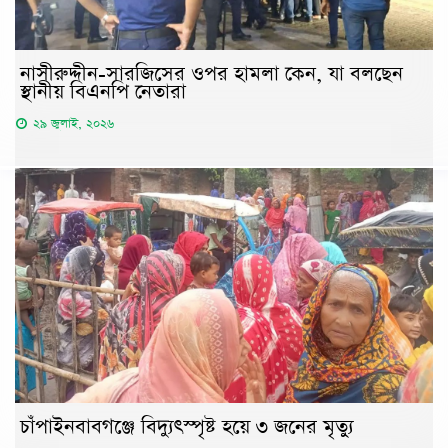
নাসীরুদ্দীন-সারজিসের ওপর হামলা কেন, যা বলছেন
স্থানীয় বিএনপি নেতারা
২৯ জুলাই, ২০২৬
চাঁপাইনবাবগঞ্জে বিদ্যুৎস্পৃষ্ট হয়ে ৩ জনের মৃত্যু