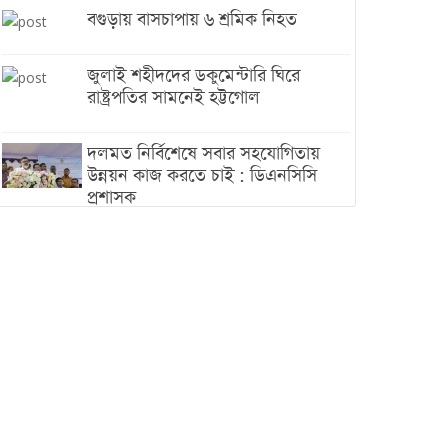
বগুড়ায় বাসচাপায় ৬ শ্রমিক নিহত
জুলাই শহীদদের ডকুমেন্টারি ঘিরে
রাষ্ট্রপতির সামনেই হট্টগোল
দলমত নির্বিশেষে সবার সহযোগিতায়
উন্নয়ন কাজ করতে চাই : ডিএনসিসি
প্রশাসক
শেখ হাসিনা যেন ভারতের ভূখণ্ড ব্যবহার
করে রাজনৈতিক বক্তব্য দিতে না পারে
ট্রাম্পের সবশেষ ঘোষণার পর গাজায়
একদিনে সর্বোচ্চ নিহত
ইরানের সঙ্গে নতুন করে আলোচনায়
বসছে যুক্তরাষ্ট্র, জানালেন ট্রাম্প