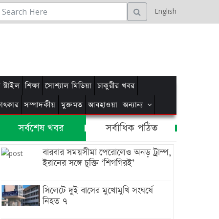
English
স্টাইল
শিক্ষা
সোশ্যাল মিডিয়া
চাকুরীর খবর
্ষাৎকার
সম্পাদকীয়
মুক্তমত
আবহাওয়া
অন্যান্য
সর্বশেষ খবর
সর্বাধিক পঠিত
বারবার সময়সীমা পেরোলেও অনড় ট্রাম্প,
ইরানের সঙ্গে চুক্তি ‘শিগগিরই’
সিলেটে দুই বাসের মুখোমুখি সংঘর্ষে
নিহত ৭