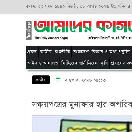
বঙ্গাব্দ,
২৩ সফর ১৪৪২ হিজরী,
০৮ আগস্ট ২০২৬ ইং, শনিবার
প্রচ্ছদ
জাতীয়
রাজনীতি
সারাদেশ
বিজ্ঞান ও তথ্য প্রযুক্তি
আইন ও আদালত
সিটিজেন জার্নালিজম
কৃষি
প্রবাসের ক
জাতীয়
২ জুলাই, ২০২৬ ০৯:১৩
সঞ্চয়পত্রের মুনাফার হার অপরিব