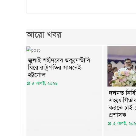
আরো খবর
জুলাই শহীদদের ডকুমেন্টারি
ঘিরে রাষ্ট্রপতির সামনেই
হট্টগোল
৫ আগস্ট, ২০২৬
দলমত নির্ব
সহযোগিতায়
করতে চাই 
প্রশাসক
৩ আগস্ট, ২০