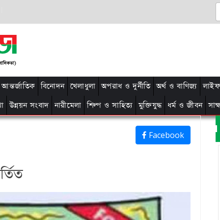
আন্তর্জাতিক
বিনোদন
খেলাধুলা
অপরাধ ও দুর্নীতি
অর্থ ও বাণিজ্য
লাইফ 
থা
উন্নয়ন সংবাদ
নারীমেলা
শিল্প ও সাহিত্য
মুক্তিযুদ্ধ
ধর্ম ও জীবন
সাক
Facebook
র্তিত