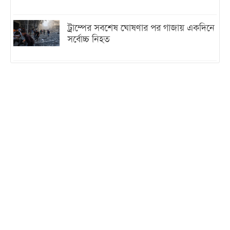
ট্রাম্পের সবশেষ ঘোষণার পর গাজায় একদিনে
সর্বোচ্চ নিহত
ইরানের সঙ্গে নতুন করে আলোচনায় বসছে
যুক্তরাষ্ট্র, জানালেন ট্রাম্প
চট্টগ্রামে ভয়াবহ গ্যাস সংকট : নিভেছে চুলা,
কমেছে উৎপাদন, বেড়েছে লোডশেডিং
বাজারে কাঁচা মরিচে ‘আগুন’, ‘এত দাম তো
আগে দেখিনি’
তরুণ উদ্ভাবক ও প্রযুক্তি উদ্যোক্তাদের পাশে
থাকবে সরকার: প্রধানমন্ত্রী