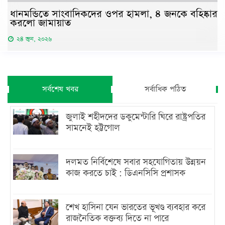
ধানমন্ডিতে সাংবাদিকদের ওপর হামলা, ৪ জনকে বহিষ্কার
করলো জামায়াত
২৪ জুন, ২০২৬
সর্বশেষ খবর
সর্বাধিক পঠিত
জুলাই শহীদদের ডকুমেন্টারি ঘিরে রাষ্ট্রপতির
সামনেই হট্টগোল
দলমত নির্বিশেষে সবার সহযোগিতায় উন্নয়ন
কাজ করতে চাই : ডিএনসিসি প্রশাসক
শেখ হাসিনা যেন ভারতের ভূখণ্ড ব্যবহার করে
রাজনৈতিক বক্তব্য দিতে না পারে