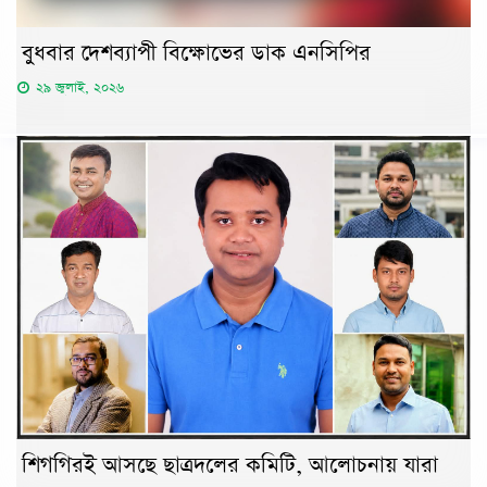
বুধবার দেশব্যাপী বিক্ষোভের ডাক এনসিপির
২৯ জুলাই, ২০২৬
শিগগিরই আসছে ছাত্রদলের কমিটি, আলোচনায় যারা