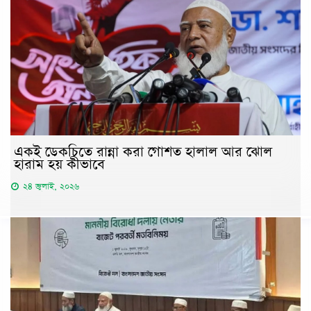
একই ডেকচিতে রান্না করা গোশত হালাল আর ঝোল
হারাম হয় কীভাবে
২৪ জুলাই, ২০২৬