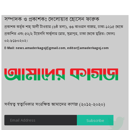
দুবাইয়ে বেনজীরের জামিন বাতিল করতে ল
সম্পাদক ও প্রকাশকঃ দেলোয়ার হোসেন ফারুক
ফার্ম নিয়োগ করেছে সরকার
প্রকাশক কর্তৃক শাহ্ আলী টাওয়ার (৬ষ্ঠ তলা), ৩৩ কাওরান বাজার, ঢাকা-১২১৫ থেকে
প্রকাশিত এবং ৫২/২ টয়েনবি সার্কুলার রোড, সুত্রাপুর, ঢাকা থেকে মুদ্রিত। ফোনঃ
০২-৮১৮০২০২।
বেনজীরকে ফিরিয়ে এনে বিচার কাজ সম্পন্ন
E-Mail: news.amaderkagoj@gmail.com, editor@amaderkagoj.com
করা হবে : পররাষ্ট্র প্রতিমন্ত্রী
সর্বস্বত্ব স্বত্বাধিকার সংরক্ষিত আমাদের কাগজ (২০১২-২০২০)