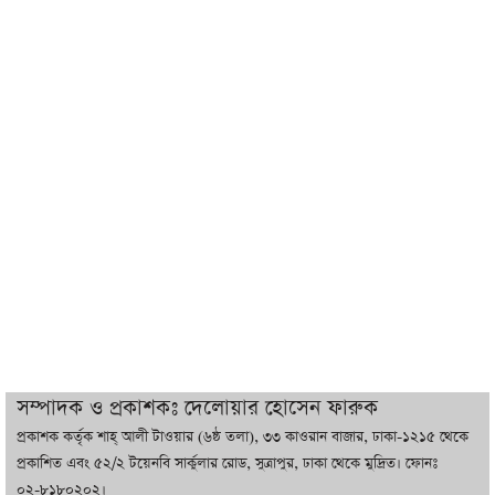
শেখ হাসিনা যেন ভারতের ভূখণ্ড ব্যবহার করে
রাজনৈতিক বক্তব্য দিতে না পারে
ট্রাম্পের সবশেষ ঘোষণার পর গাজায় একদিনে
সর্বোচ্চ নিহত
ইরানের সঙ্গে নতুন করে আলোচনায় বসছে
যুক্তরাষ্ট্র, জানালেন ট্রাম্প
চট্টগ্রামে ভয়াবহ গ্যাস সংকট : নিভেছে চুলা,
কমেছে উৎপাদন, বেড়েছে লোডশেডিং
সম্পাদক ও প্রকাশকঃ দেলোয়ার হোসেন ফারুক
প্রকাশক কর্তৃক শাহ্ আলী টাওয়ার (৬ষ্ঠ তলা), ৩৩ কাওরান বাজার, ঢাকা-১২১৫ থেকে
বাজারে কাঁচা মরিচে ‘আগুন’, ‘এত দাম তো
প্রকাশিত এবং ৫২/২ টয়েনবি সার্কুলার রোড, সুত্রাপুর, ঢাকা থেকে মুদ্রিত। ফোনঃ
আগে দেখিনি’
০২-৮১৮০২০২।