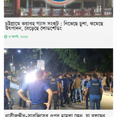
চট্টগ্রামে ভয়াবহ গ্যাস সংকট : নিভেছে চুলা, কমেছে
উৎপাদন, বেড়েছে লোডশেডিং
৩ আগস্ট, ২০২৬
নাসীরুদ্দীন-সারজিসের ওপর হামলা কেন, যা বলছেন