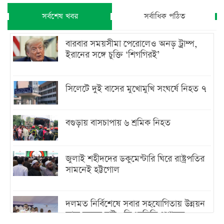
সর্বশেষ খবর
সর্বাধিক পঠিত
বারবার সময়সীমা পেরোলেও অনড় ট্রাম্প,
ইরানের সঙ্গে চুক্তি ‘শিগগিরই’
সিলেটে দুই বাসের মুখোমুখি সংঘর্ষে নিহত ৭
বগুড়ায় বাসচাপায় ৬ শ্রমিক নিহত
জুলাই শহীদদের ডকুমেন্টারি ঘিরে রাষ্ট্রপতির
সামনেই হট্টগোল
দলমত নির্বিশেষে সবার সহযোগিতায় উন্নয়ন
কাজ করতে চাই : ডিএনসিসি প্রশাসক