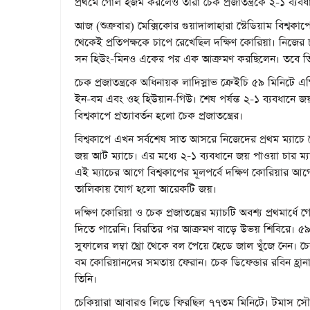
প্রথমে গোল হজম করলেও তারা চেক প্রজাতন্ত্রকে ২-১ ব্যবধ
আজ (শুক্রবার) মেক্সিকোর গুয়াদালাহারা স্টেডিয়াম বিশ্বকাপের
থেকেই প্রতিপক্ষকে চাপে রেখেছিল দক্ষিণ কোরিয়া। নিজের
সন হিউং-মিনও একের পর এক আক্রমণ করছিলেন। তবে ত
চেক প্রজাতন্ত্রকে অধিনায়ক লাদিস্লাভ ক্রেইচি ৫৯ মিনি
ইন-বম এবং ওহ হিউয়ান-গিউ। শেষ পর্যন্ত ২-১ ব্যবধানে 
বিশ্বকাপে প্রত্যাবর্তন হলো চেক প্রজাতন্ত্রের।
বিশ্বকাপে এখন সর্বশেষ সাত আসরে নিজেদের প্রথম ম্যাচ
জয় আট ম্যাচে। এর মধ্যে ২-১ ব্যবধানে জয় পাওয়া চার ম্
এই ম্যাচের আগে বিশ্বকাপের মূলপর্বে দক্ষিণ কোরিয়ার 
তালিকায় যোগ হলো আরেকটি জয়।
দক্ষিণ কোরিয়া ও চেক প্রজাতন্ত্রের ম্যাচটি অবশ্য প্রথমা
দিতে পারেনি। বিরতির পর আক্রমণ বাড়ে উভয় শিবিরে। ৫৯ মি
সুফালের লম্বা থ্রো থেকে বল পেয়ে হেডে জাল খুঁজে নেন। চে
বম কোরিয়ানদের সমতায় ফেরান। চেক ডিফেন্ডার রবিন হ্র
তিনি।
চেকিয়ারা আবারও লিডে ফিরছিল ৭৭তম মিনিটে। টমাস সৌ