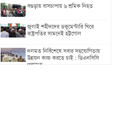
বগুড়ায় বাসচাপায় ৬ শ্রমিক নিহত
জুলাই শহীদদের ডকুমেন্টারি ঘিরে
রাষ্ট্রপতির সামনেই হট্টগোল
দলমত নির্বিশেষে সবার সহযোগিতায়
উন্নয়ন কাজ করতে চাই : ডিএনসিসি
প্রশাসক
শেখ হাসিনা যেন ভারতের ভূখণ্ড ব্যবহার
করে রাজনৈতিক বক্তব্য দিতে না পারে
ট্রাম্পের সবশেষ ঘোষণার পর গাজায়
একদিনে সর্বোচ্চ নিহত
ইরানের সঙ্গে নতুন করে আলোচনায়
বসছে যুক্তরাষ্ট্র, জানালেন ট্রাম্প