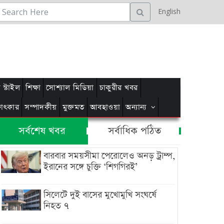
English
স্টাইল
শিক্ষা
সোশ্যাল মিডিয়া
চাকুরীর খবর
্ষাৎকার
সম্পাদকীয়
মুক্তমত
আবহাওয়া
অন্যান্য
সর্বশেষ খবর
সর্বাধিক পঠিত
বারবার সময়সীমা পেরোলেও অনড় ট্রাম্প,
ইরানের সঙ্গে চুক্তি ‘শিগগিরই’
সিলেটে দুই বাসের মুখোমুখি সংঘর্ষে
নিহত ৭