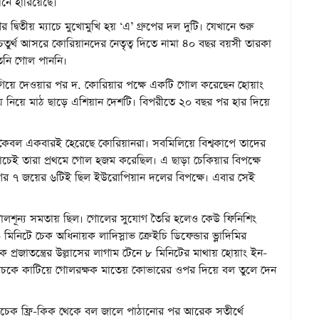
ানে হারিয়েছে।
 দ্বিতীয় ম্যাচে মুখোমুখি হয় ‘এ’ গ্রুপের দল দুটি। যেখানে শুরু
 চতুর্থ আসরে কোরিয়ানদের নেতৃত্ব দিতে নামা ৪০ বছর বয়সী তারকা
িনি গোল পাননি।
টে এগিয়ে দেওয়ার পর দ. কোরিয়ার পক্ষে একটি গোল করেছেন হোয়াং
জয় নিয়ে মাঠ ছাড়ে এশিয়ান দেশটি। বিপরীতে ২০ বছর পর হার দিয়ে
ে কেবল একবারই হেরেছে কোরিয়ানরা। সবমিলিয়ে বিশ্বকাপে তাদের
যাচেই তারা প্রথমে গোল হজম করেছিল। এ ছাড়া চেকিয়ার বিপক্ষে
আগের ৭ জয়ের ৬টিই ছিল ইউরোপিয়ান দলের বিপক্ষে। এবার সেই
র্ধে গোলশূন্য সমতায় ছিল। গোলের সুযোগ তৈরি হলেও কেউ ফিনিশিং
নিটে চেক অধিনায়ক লাদিস্লাভ ক্রেইচি ডিফেন্ডার ভ্লাদিমির
ক প্রজাতন্ত্রের উল্লাসের লাগাম টেনে ৮ মিনিটের মাথায় হোয়াং ইন-
ানাচকে কাটিয়ে গোলরক্ষক মাতেয় কোভারের ওপর দিয়ে বল তুলে দেন
চেক ফ্রি-কিক থেকে বল জালে পাঠানোর পর আরেক সতীর্থে