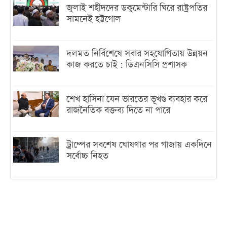
জুলাই শহীদদের ডকুমেন্টারি ঘিরে রাষ্ট্রপতির
সামনেই হট্টগোল
দলমত নির্বিশেষে সবার সহযোগিতায় উন্নয়ন
কাজ করতে চাই : ডিএনসিসি প্রশাসক
শেখ হাসিনা যেন ভারতের ভূখণ্ড ব্যবহার করে
রাজনৈতিক বক্তব্য দিতে না পারে
ট্রাম্পের সবশেষ ঘোষণার পর গাজায় একদিনে
সর্বোচ্চ নিহত
ইরানের সঙ্গে নতুন করে আলোচনায় বসছে
যুক্তরাষ্ট্র, জানালেন ট্রাম্প