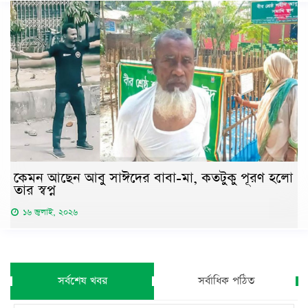
কেমন আছেন আবু সাঈদের বাবা-মা, কতটুকু পূরণ হলো
তার স্বপ্ন
১৬ জুলাই, ২০২৬
সর্বশেষ খবর
সর্বাধিক পঠিত