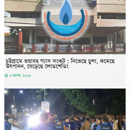
চট্টগ্রামে ভয়াবহ গ্যাস সংকট : নিভেছে চুলা, কমেছে
উৎপাদন, বেড়েছে লোডশেডিং
৩ আগস্ট, ২০২৬