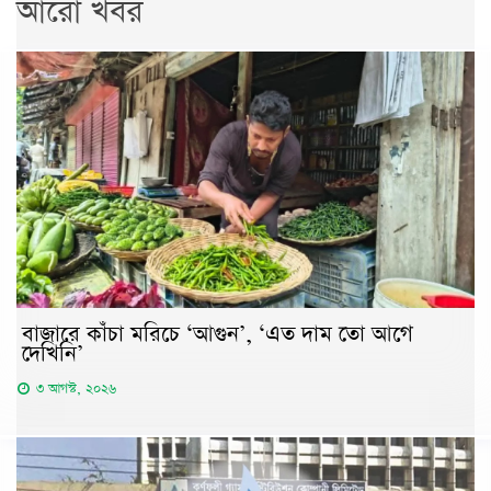
আরো খবর
বাজারে কাঁচা মরিচে ‘আগুন’, ‘এত দাম তো আগে
দেখিনি’
৩ আগস্ট, ২০২৬