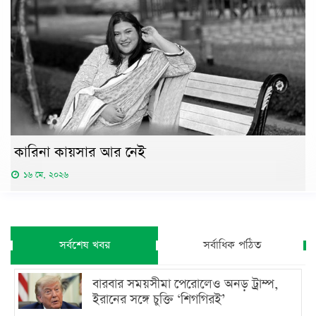
কারিনা কায়সার আর নেই
১৬ মে, ২০২৬
সর্বশেষ খবর
সর্বাধিক পঠিত
বারবার সময়সীমা পেরোলেও অনড় ট্রাম্প,
ইরানের সঙ্গে চুক্তি ‘শিগগিরই’