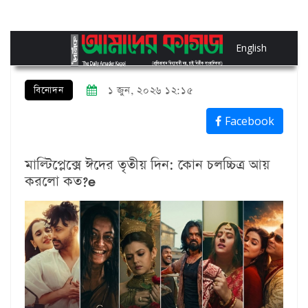
English
বিনোদন
১ জুন, ২০২৬ ১২:১৫
Facebook
মাল্টিপ্লেক্সে ঈদের তৃতীয় দিন: কোন চলচ্চিত্র আয়
করলো কত?e