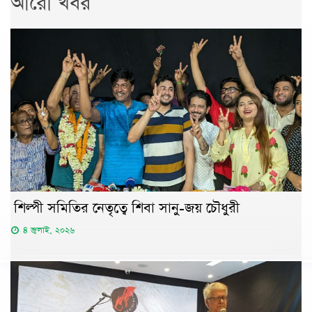
আরো খবর
শিল্পী সমিতির নেতৃত্বে শিবা সানু-জয় চৌধুরী
৪ জুলাই, ২০২৬