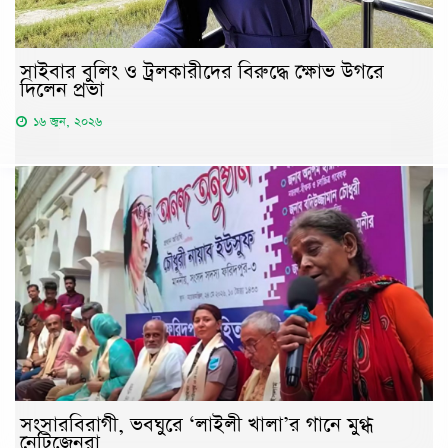
সাইবার বুলিং ও ট্রলকারীদের বিরুদ্ধে ক্ষোভ উগরে
দিলেন প্রভা
১৬ জুন, ২০২৬
সংসারবিরাগী, ভবঘুরে ‘লাইলী খালা’র গানে মুগ্ধ
নেটিজেনরা