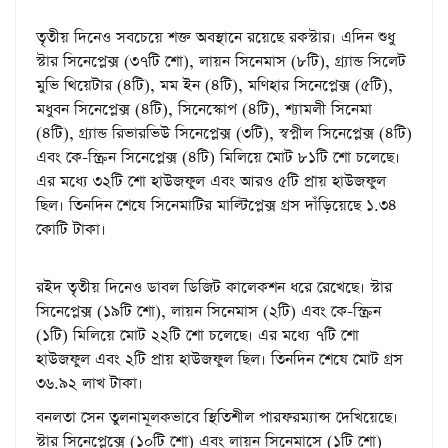
তৃতীয় দিনেও সবচেয়ে শক্ত অবস্থানে রয়েছে রকস্টার। এদিন শুধু
স্টার সিনেপ্লেক্স (৩৭টি শো), লায়ন সিনেমাস (৮টি), গ্র্যান্ড সিলেট
মুভি থিয়েটার (৪টি), মম ইন (৪টি), মণিহার সিনেপ্লেক্স (৫টি),
মধুবন সিনেপ্লেক্স (৪টি), সিনেস্কোপ (৪টি), শ্যামলী সিনেমা
(৪টি), গ্র্যান্ড রিভারভিউ সিনেপ্লেক্স (৩টি), স্বপ্নীল সিনেপ্লেক্স (৪টি)
এবং কে-স্ক্রিন সিনেপ্লেক্স (৪টি) মিলিয়ে মোট ৮১টি শো চলেছে।
এর মধ্যে ৩২টি শো হাউজফুল এবং আরও ৫টি প্রায় হাউজফুল
ছিল। তিনদিন শেষে সিনেমাটির মাল্টিপ্লেক্স গ্রস দাঁড়িয়েছে ১.৩৪
কোটি টাকা।
রইদ তৃতীয় দিনেও ডাবল ডিজিট কালেকশন ধরে রেখেছে। স্টার
সিনেপ্লেক্স (১৯টি শো), লায়ন সিনেমাস (২টি) এবং কে-স্ক্রিন
(১টি) মিলিয়ে মোট ২২টি শো চলেছে। এর মধ্যে ৭টি শো
হাউজফুল এবং ২টি প্রায় হাউজফুল ছিল। তিনদিন শেষে মোট গ্রস
৩৬.৯২ লাখ টাকা।
বনলতা সেন তুলনামূলকভাবে স্থিতিশীল পারফরম্যান্স দেখিয়েছে।
স্টার সিনেপ্লেক্সে (১০টি শো) এবং লায়ন সিনেমাসে (১টি শো)