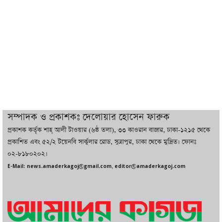
ট্রাম্পের সবশেষ ঘোষণার পর গাজায় একদিনে
সর্বোচ্চ নিহত
ইরানের সঙ্গে নতুন করে আলোচনায় বসছে
যুক্তরাষ্ট্র, জানালেন ট্রাম্প
চট্টগ্রামে ভয়াবহ গ্যাস সংকট : নিভেছে চুলা,
কমেছে উৎপাদন, বেড়েছে লোডশেডিং
সম্পাদক ও প্রকাশকঃ দেলোয়ার হোসেন ফারুক
প্রকাশক কর্তৃক শাহ্ আলী টাওয়ার (৬ষ্ঠ তলা), ৩৩ কাওরান বাজার, ঢাকা-১২১৫ থেকে
বাজারে কাঁচা মরিচে ‘আগুন’, ‘এত দাম তো
প্রকাশিত এবং ৫২/২ টয়েনবি সার্কুলার রোড, সুত্রাপুর, ঢাকা থেকে মুদ্রিত। ফোনঃ
আগে দেখিনি’
০২-৮১৮০২০২।
E-Mail: news.amaderkagoj@gmail.com, editor@amaderkagoj.com