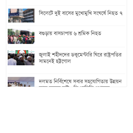
সিলেটে দুই বাসের মুখোমুখি সংঘর্ষে নিহত ৭
বগুড়ায় বাসচাপায় ৬ শ্রমিক নিহত
জুলাই শহীদদের ডকুমেন্টারি ঘিরে রাষ্ট্রপতির
সামনেই হট্টগোল
দলমত নির্বিশেষে সবার সহযোগিতায় উন্নয়ন
কাজ করতে চাই : ডিএনসিসি প্রশাসক
শেখ হাসিনা যেন ভারতের ভূখণ্ড ব্যবহার করে
রাজনৈতিক বক্তব্য দিতে না পারে