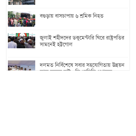
বগুড়ায় বাসচাপায় ৬ শ্রমিক নিহত
জুলাই শহীদদের ডকুমেন্টারি ঘিরে রাষ্ট্রপতির
সামনেই হট্টগোল
দলমত নির্বিশেষে সবার সহযোগিতায় উন্নয়ন
কাজ করতে চাই : ডিএনসিসি প্রশাসক
শেখ হাসিনা যেন ভারতের ভূখণ্ড ব্যবহার করে
রাজনৈতিক বক্তব্য দিতে না পারে
ট্রাম্পের সবশেষ ঘোষণার পর গাজায় একদিনে
সর্বোচ্চ নিহত