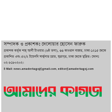
ইরানের সঙ্গে নতুন করে আলোচনায় বসছে
যুক্তরাষ্ট্র, জানালেন ট্রাম্প
চট্টগ্রামে ভয়াবহ গ্যাস সংকট : নিভেছে চুলা,
কমেছে উৎপাদন, বেড়েছে লোডশেডিং
সম্পাদক ও প্রকাশকঃ দেলোয়ার হোসেন ফারুক
প্রকাশক কর্তৃক শাহ্ আলী টাওয়ার (৬ষ্ঠ তলা), ৩৩ কাওরান বাজার, ঢাকা-১২১৫ থেকে
বাজারে কাঁচা মরিচে ‘আগুন’, ‘এত দাম তো
প্রকাশিত এবং ৫২/২ টয়েনবি সার্কুলার রোড, সুত্রাপুর, ঢাকা থেকে মুদ্রিত। ফোনঃ
আগে দেখিনি’
০২-৮১৮০২০২।
E-Mail: news.amaderkagoj@gmail.com, editor@amaderkagoj.com