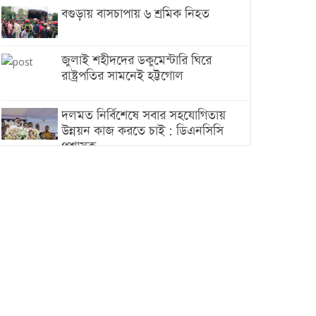
বগুড়ায় বাসচাপায় ৬ শ্রমিক নিহত
জুলাই শহীদদের ডকুমেন্টারি ঘিরে
রাষ্ট্রপতির সামনেই হট্টগোল
দলমত নির্বিশেষে সবার সহযোগিতায়
উন্নয়ন কাজ করতে চাই : ডিএনসিসি
প্রশাসক
শেখ হাসিনা যেন ভারতের ভূখণ্ড ব্যবহার
করে রাজনৈতিক বক্তব্য দিতে না পারে
ট্রাম্পের সবশেষ ঘোষণার পর গাজায়
একদিনে সর্বোচ্চ নিহত
ইরানের সঙ্গে নতুন করে আলোচনায়
বসছে যুক্তরাষ্ট্র, জানালেন ট্রাম্প