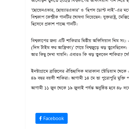
আলোড়ন তুলতে ২০২৬ বিশ্বকাপের অফিসিয়াল গান নিয়ে হাজ
‘হোয়েনএভার, হোয়্যারএভার’ ও ‘হিপস ডোন্ট লাই’-এর মতো
বিশ্বকাপ কেন্দ্রীক গানটির ঘোষণা দিয়েছেন। যুক্তরাষ্ট্র, মে
হিসেবে প্রকাশ পাচ্ছে গানটি।
বিশ্বকাপের জন্য এটি শাকিরার দ্বিতীয় অফিসিয়াল থিম সং।
(দিস টাইম ফর আফ্রিকা)’ গেয়ে বিশ্বজুড়ে ঝড় তুলেছিলে
আর কিছু দেখা যায়নি। এবারও কি ঝড় তুলবেন শাকিরা? সে
ইনস্টাগ্রামে ব্রাজিলের ঐতিহাসিক মারাকানা স্টেডিয়াম 
৪৯ বছর বয়সী শাকিরা। আগামী ১৪ মে তা পুরোপুরি মুক্তি পাব
আগামী ১১ জুন থেকে ১৯ জুলাই পর্যন্ত অনুষ্ঠিত হবে ৪৮ দল
Facebook