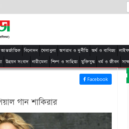
আন্তর্জাতিক
বিনোদন
খেলাধুলা
অপরাধ ও দুর্নীতি
অর্থ ও বাণিজ্য
লাইফ 
থা
উন্নয়ন সংবাদ
নারীমেলা
শিল্প ও সাহিত্য
মুক্তিযুদ্ধ
ধর্ম ও জীবন
সাক
Facebook
িয়াল গান শাকিরার