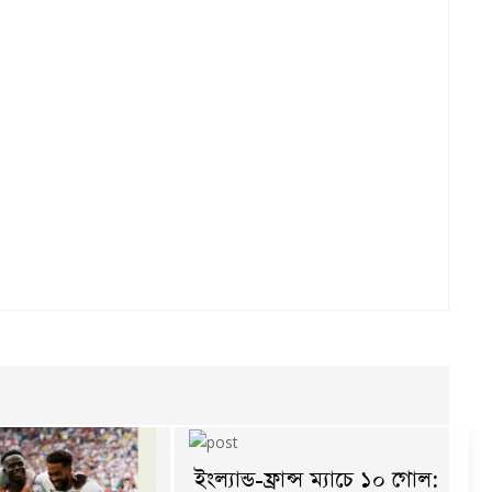
ইংল্যান্ড-ফ্রান্স ম্যাচে ১০ গোল: