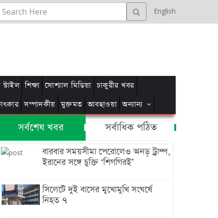
English
স্টাইল
শিক্ষা
সোশ্যাল মিডিয়া
চাকুরীর খবর
্ষাৎকার
সম্পাদকীয়
মুক্তমত
আবহাওয়া
অন্যান্য
সর্বশেষ খবর
সর্বাধিক পঠিত
বারবার সময়সীমা পেরোলেও অনড় ট্রাম্প,
ইরানের সঙ্গে চুক্তি ‘শিগগিরই’
সিলেটে দুই বাসের মুখোমুখি সংঘর্ষে
নিহত ৭