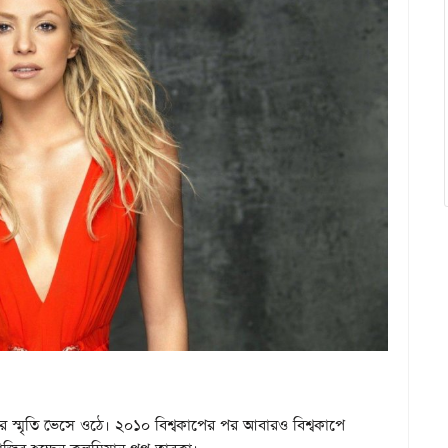
র স্মৃতি ভেসে ওঠে। ২০১০ বিশ্বকাপের পর আবারও বিশ্বকাপে