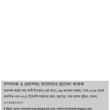
শেখ হাসিনা যেন ভারতের ভূখণ্ড ব্যবহার করে
রাজনৈতিক বক্তব্য দিতে না পারে
ট্রাম্পের সবশেষ ঘোষণার পর গাজায় একদিনে
সর্বোচ্চ নিহত
ইরানের সঙ্গে নতুন করে আলোচনায় বসছে
যুক্তরাষ্ট্র, জানালেন ট্রাম্প
চট্টগ্রামে ভয়াবহ গ্যাস সংকট : নিভেছে চুলা,
কমেছে উৎপাদন, বেড়েছে লোডশেডিং
সম্পাদক ও প্রকাশকঃ দেলোয়ার হোসেন ফারুক
প্রকাশক কর্তৃক শাহ্ আলী টাওয়ার (৬ষ্ঠ তলা), ৩৩ কাওরান বাজার, ঢাকা-১২১৫ থেকে
বাজারে কাঁচা মরিচে ‘আগুন’, ‘এত দাম তো
প্রকাশিত এবং ৫২/২ টয়েনবি সার্কুলার রোড, সুত্রাপুর, ঢাকা থেকে মুদ্রিত। ফোনঃ
আগে দেখিনি’
০২-৮১৮০২০২।
E-Mail: news.amaderkagoj@gmail.com, editor@amaderkagoj.com