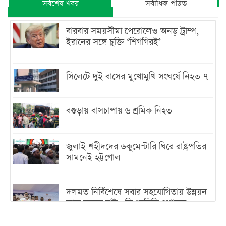
সর্বশেষ খবর
সর্বাধিক পঠিত
বারবার সময়সীমা পেরোলেও অনড় ট্রাম্প,
ইরানের সঙ্গে চুক্তি ‘শিগগিরই’
সিলেটে দুই বাসের মুখোমুখি সংঘর্ষে নিহত ৭
বগুড়ায় বাসচাপায় ৬ শ্রমিক নিহত
জুলাই শহীদদের ডকুমেন্টারি ঘিরে রাষ্ট্রপতির
সামনেই হট্টগোল
দলমত নির্বিশেষে সবার সহযোগিতায় উন্নয়ন
কাজ করতে চাই : ডিএনসিসি প্রশাসক