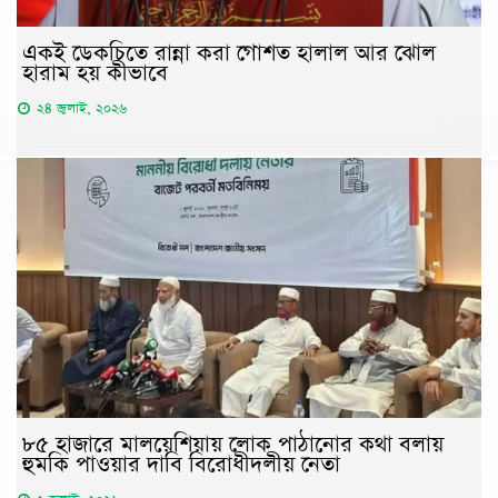
একই ডেকচিতে রান্না করা গোশত হালাল আর ঝোল
হারাম হয় কীভাবে
২৪ জুলাই, ২০২৬
৮৫ হাজারে মালয়েশিয়ায় লোক পাঠানোর কথা বলায়
হুমকি পাওয়ার দাবি বিরোধীদলীয় নেতা