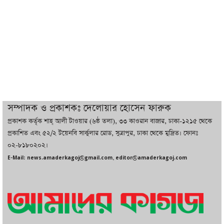
সর্বোচ্চ নিহত
ইরানের সঙ্গে নতুন করে আলোচনায় বসছে
যুক্তরাষ্ট্র, জানালেন ট্রাম্প
চট্টগ্রামে ভয়াবহ গ্যাস সংকট : নিভেছে চুলা,
কমেছে উৎপাদন, বেড়েছে লোডশেডিং
সম্পাদক ও প্রকাশকঃ দেলোয়ার হোসেন ফারুক
প্রকাশক কর্তৃক শাহ্ আলী টাওয়ার (৬ষ্ঠ তলা), ৩৩ কাওরান বাজার, ঢাকা-১২১৫ থেকে
বাজারে কাঁচা মরিচে ‘আগুন’, ‘এত দাম তো
প্রকাশিত এবং ৫২/২ টয়েনবি সার্কুলার রোড, সুত্রাপুর, ঢাকা থেকে মুদ্রিত। ফোনঃ
আগে দেখিনি’
০২-৮১৮০২০২।
E-Mail: news.amaderkagoj@gmail.com, editor@amaderkagoj.com