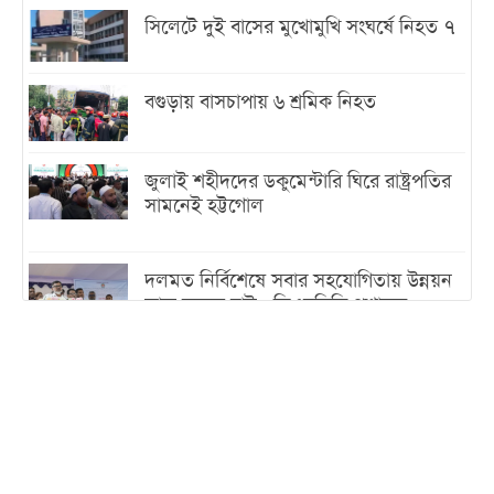
সিলেটে দুই বাসের মুখোমুখি সংঘর্ষে নিহত ৭
বগুড়ায় বাসচাপায় ৬ শ্রমিক নিহত
জুলাই শহীদদের ডকুমেন্টারি ঘিরে রাষ্ট্রপতির
সামনেই হট্টগোল
দলমত নির্বিশেষে সবার সহযোগিতায় উন্নয়ন
কাজ করতে চাই : ডিএনসিসি প্রশাসক
শেখ হাসিনা যেন ভারতের ভূখণ্ড ব্যবহার করে
রাজনৈতিক বক্তব্য দিতে না পারে
ট্রাম্পের সবশেষ ঘোষণার পর গাজায় একদিনে