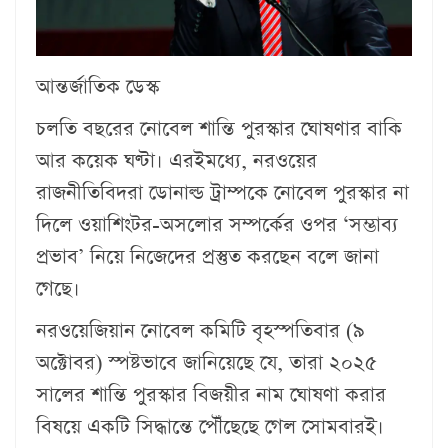
আন্তর্জাতিক ডেস্ক
চলতি বছরের নোবেল শান্তি পুরস্কার ঘোষণার বাকি
আর কয়েক ঘণ্টা। এরইমধ্যে, নরওয়ের
রাজনীতিবিদরা ডোনাল্ড ট্রাম্পকে নোবেল পুরস্কার না
দিলে ওয়াশিংটর-অসলোর সম্পর্কের ওপর ‘সম্ভাব্য
প্রভাব’ নিয়ে নিজেদের প্রস্তুত করছেন বলে জানা
গেছে।
নরওয়েজিয়ান নোবেল কমিটি বৃহস্পতিবার (৯
অক্টোবর) স্পষ্টভাবে জানিয়েছে যে, তারা ২০২৫
সালের শান্তি পুরস্কার বিজয়ীর নাম ঘোষণা করার
বিষয়ে একটি সিদ্ধান্তে পৌঁছেছে গেল সোমবারই।