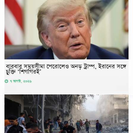
বারবার সময়সীমা পেরোলেও অনড় ট্রাম্প, ইরানের সঙ্গে
চুক্তি ‘শিগগিরই’
৭ আগস্ট, ২০২৬