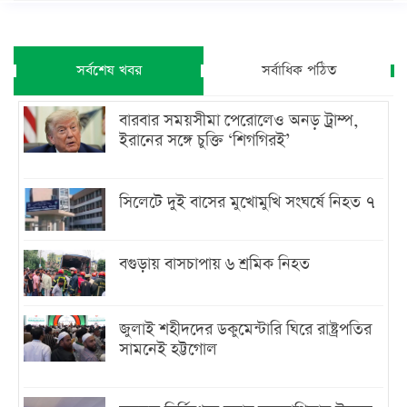
সর্বশেষ খবর
সর্বাধিক পঠিত
বারবার সময়সীমা পেরোলেও অনড় ট্রাম্প,
ইরানের সঙ্গে চুক্তি ‘শিগগিরই’
সিলেটে দুই বাসের মুখোমুখি সংঘর্ষে নিহত ৭
বগুড়ায় বাসচাপায় ৬ শ্রমিক নিহত
জুলাই শহীদদের ডকুমেন্টারি ঘিরে রাষ্ট্রপতির
সামনেই হট্টগোল