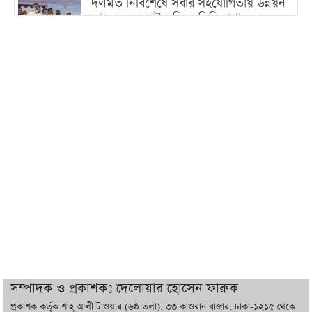
দলমত নির্বিশেষে সবার সহযোগিতায় উন্নয়ন
কাজ করতে চাই : ডিএনসিসি প্রশাসক
শেখ হাসিনা যেন ভারতের ভূখণ্ড ব্যবহার করে
রাজনৈতিক বক্তব্য দিতে না পারে
ট্রাম্পের সবশেষ ঘোষণার পর গাজায় একদিনে
সর্বোচ্চ নিহত
ইরানের সঙ্গে নতুন করে আলোচনায় বসছে
যুক্তরাষ্ট্র, জানালেন ট্রাম্প
চট্টগ্রামে ভয়াবহ গ্যাস সংকট : নিভেছে চুলা,
কমেছে উৎপাদন, বেড়েছে লোডশেডিং
সম্পাদক ও প্রকাশকঃ দেলোয়ার হোসেন ফারুক
প্রকাশক কর্তৃক শাহ্ আলী টাওয়ার (৬ষ্ঠ তলা), ৩৩ কাওরান বাজার, ঢাকা-১২১৫ থেকে