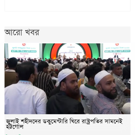
আরো খবর
জুলাই শহীদদের ডকুমেন্টারি ঘিরে রাষ্ট্রপতির সামনেই
হট্টগোল