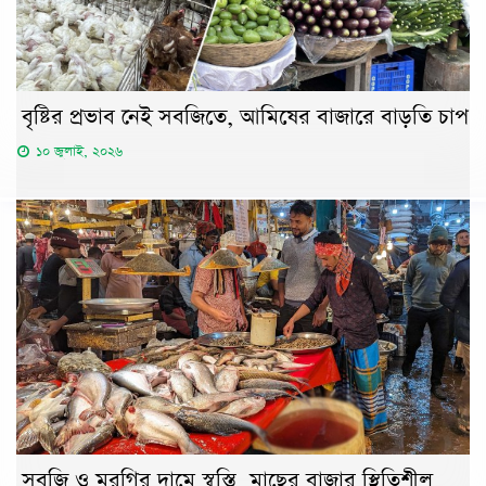
বৃষ্টির প্রভাব নেই সবজিতে, আমিষের বাজারে বাড়তি চাপ
১০ জুলাই, ২০২৬
সবজি ও মুরগির দামে স্বস্তি, মাছের বাজার স্থিতিশীল