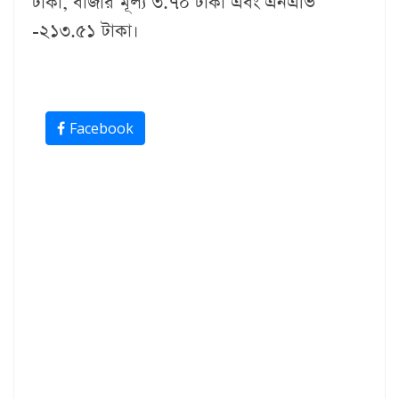
টাকা, বাজার মূল্য ৩.৭০ টাকা এবং এনএভি
-২১৩.৫১ টাকা।
Facebook