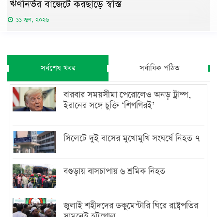
ঋণনির্ভর বাজেটে করছাড়ে স্বস্তি
১১ জুন, ২০২৬
সর্বশেষ খবর
সর্বাধিক পঠিত
বারবার সময়সীমা পেরোলেও অনড় ট্রাম্প,
ইরানের সঙ্গে চুক্তি ‘শিগগিরই’
সিলেটে দুই বাসের মুখোমুখি সংঘর্ষে নিহত ৭
বগুড়ায় বাসচাপায় ৬ শ্রমিক নিহত
জুলাই শহীদদের ডকুমেন্টারি ঘিরে রাষ্ট্রপতির
সামনেই হট্টগোল