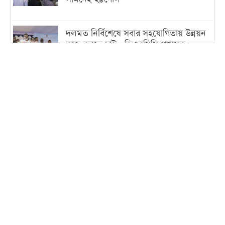
দলমত নির্বিশেষে সবার সহযোগিতায় উন্নয়ন
কাজ করতে চাই : ডিএনসিসি প্রশাসক
শেখ হাসিনা যেন ভারতের ভূখণ্ড ব্যবহার করে
রাজনৈতিক বক্তব্য দিতে না পারে
ট্রাম্পের সবশেষ ঘোষণার পর গাজায় একদিনে
সর্বোচ্চ নিহত
ইরানের সঙ্গে নতুন করে আলোচনায় বসছে
যুক্তরাষ্ট্র, জানালেন ট্রাম্প
চট্টগ্রামে ভয়াবহ গ্যাস সংকট : নিভেছে চুলা,