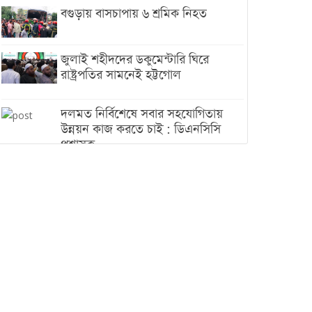
বগুড়ায় বাসচাপায় ৬ শ্রমিক নিহত
জুলাই শহীদদের ডকুমেন্টারি ঘিরে
রাষ্ট্রপতির সামনেই হট্টগোল
দলমত নির্বিশেষে সবার সহযোগিতায়
উন্নয়ন কাজ করতে চাই : ডিএনসিসি
প্রশাসক
শেখ হাসিনা যেন ভারতের ভূখণ্ড ব্যবহার
করে রাজনৈতিক বক্তব্য দিতে না পারে
ট্রাম্পের সবশেষ ঘোষণার পর গাজায়
একদিনে সর্বোচ্চ নিহত
ইরানের সঙ্গে নতুন করে আলোচনায়
বসছে যুক্তরাষ্ট্র, জানালেন ট্রাম্প