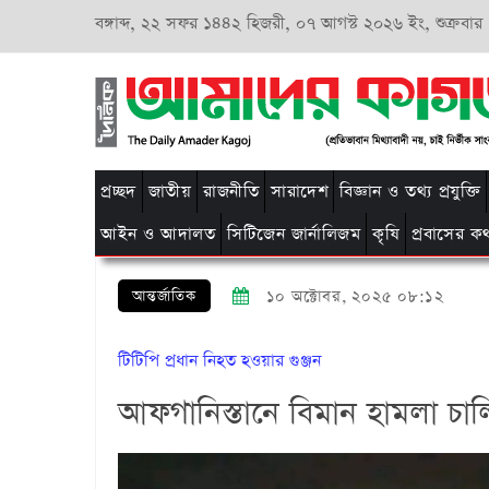
বঙ্গাব্দ,
২২ সফর ১৪৪২ হিজরী,
০৭ আগস্ট ২০২৬ ইং, শুক্রবার
প্রচ্ছদ
জাতীয়
রাজনীতি
সারাদেশ
বিজ্ঞান ও তথ্য প্রযুক্তি
আইন ও আদালত
সিটিজেন জার্নালিজম
কৃষি
প্রবাসের ক
আন্তর্জাতিক
১০ অক্টোবর, ২০২৫ ০৮:১২
টিটিপি প্রধান নিহত হওয়ার গুঞ্জন
আফগানিস্তানে বিমান হামলা চাল