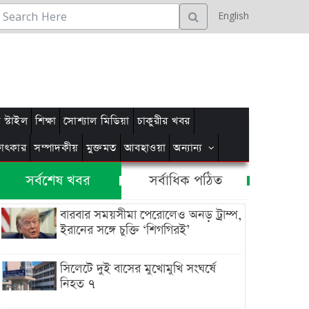
English
স্টাইল
শিক্ষা
সোশ্যাল মিডিয়া
চাকুরীর খবর
্ষাৎকার
সম্পাদকীয়
মুক্তমত
আবহাওয়া
অন্যান্য
সর্বশেষ খবর
সর্বাধিক পঠিত
বারবার সময়সীমা পেরোলেও অনড় ট্রাম্প,
ইরানের সঙ্গে চুক্তি ‘শিগগিরই’
সিলেটে দুই বাসের মুখোমুখি সংঘর্ষে
নিহত ৭