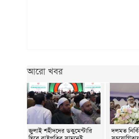
আরো খবর
জুলাই শহীদদের ডকুমেন্টারি
দলমত নির্ব
ঘিরে রাষ্ট্রপতির সামনেই
সহযোগিতায়