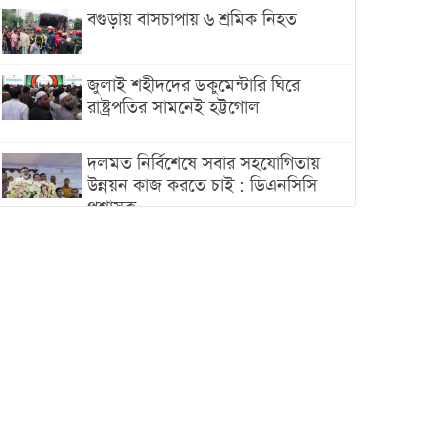
বগুড়ায় বাসচাপায় ৬ শ্রমিক নিহত
জুলাই শহীদদের ডকুমেন্টারি ঘিরে
রাষ্ট্রপতির সামনেই হট্টগোল
দলমত নির্বিশেষে সবার সহযোগিতায়
উন্নয়ন কাজ করতে চাই : ডিএনসিসি
প্রশাসক
শেখ হাসিনা যেন ভারতের ভূখণ্ড ব্যবহার
করে রাজনৈতিক বক্তব্য দিতে না পারে
ট্রাম্পের সবশেষ ঘোষণার পর গাজায়
একদিনে সর্বোচ্চ নিহত
ইরানের সঙ্গে নতুন করে আলোচনায়
বসছে যুক্তরাষ্ট্র, জানালেন ট্রাম্প