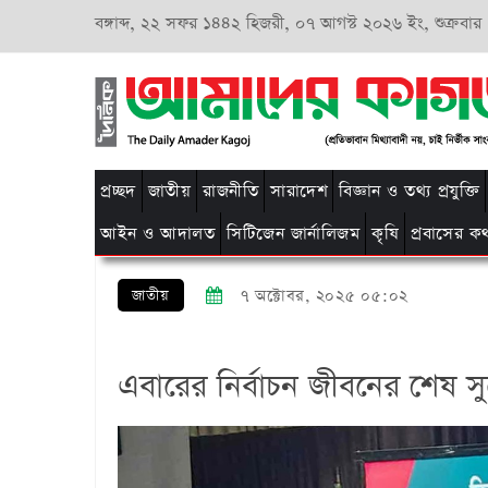
বঙ্গাব্দ,
২২ সফর ১৪৪২ হিজরী,
০৭ আগস্ট ২০২৬ ইং, শুক্রবার
প্রচ্ছদ
জাতীয়
রাজনীতি
সারাদেশ
বিজ্ঞান ও তথ্য প্রযুক্তি
আইন ও আদালত
সিটিজেন জার্নালিজম
কৃষি
প্রবাসের ক
জাতীয়
৭ অক্টোবর, ২০২৫ ০৫:০২
এবারের নির্বাচন জীবনের শেষ স