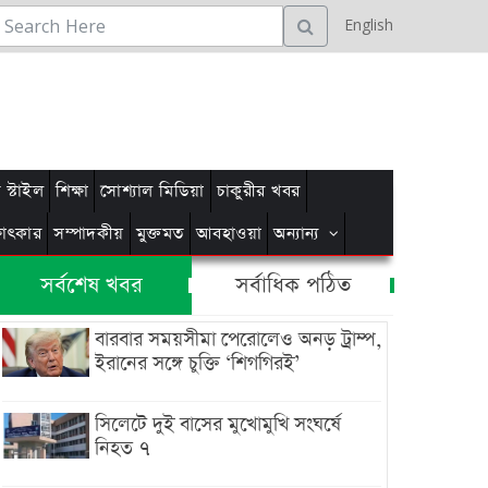
English
স্টাইল
শিক্ষা
সোশ্যাল মিডিয়া
চাকুরীর খবর
্ষাৎকার
সম্পাদকীয়
মুক্তমত
আবহাওয়া
অন্যান্য
সর্বশেষ খবর
সর্বাধিক পঠিত
বারবার সময়সীমা পেরোলেও অনড় ট্রাম্প,
ইরানের সঙ্গে চুক্তি ‘শিগগিরই’
সিলেটে দুই বাসের মুখোমুখি সংঘর্ষে
নিহত ৭