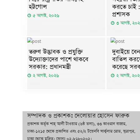
হট্টগোল
করতে চাই 
প্রশাসক
৫ আগস্ট, ২০২৬
৩ আগস্ট, ২০
তরুণ উদ্ভাবক ও প্রযুক্তি
দুবাইয়ে বে
উদ্যোক্তাদের পাশে থাকবে
বাতিল করতে
সরকার: প্রধানমন্ত্রী
করেছে সর
২ আগস্ট, ২০২৬
২ আগস্ট, ২০
সম্পাদক ও প্রকাশকঃ দেলোয়ার হোসেন ফারুক
প্রকাশক কর্তৃক শাহ্ আলী টাওয়ার (৬ষ্ঠ তলা), ৩৩ কাওরান বাজার,
ঢাকা-১২১৫ থেকে প্রকাশিত এবং ৫২/২ টয়েনবি সার্কুলার রোড, সুত্রাপুর,
ঢাকা থেকে মুদ্রিত। ফোনঃ ০২-৮১৮০২০২।