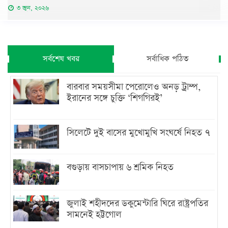
৩ জুন, ২০২৬
সর্বশেষ খবর
সর্বাধিক পঠিত
বারবার সময়সীমা পেরোলেও অনড় ট্রাম্প,
ইরানের সঙ্গে চুক্তি ‘শিগগিরই’
সিলেটে দুই বাসের মুখোমুখি সংঘর্ষে নিহত ৭
বগুড়ায় বাসচাপায় ৬ শ্রমিক নিহত
জুলাই শহীদদের ডকুমেন্টারি ঘিরে রাষ্ট্রপতির
সামনেই হট্টগোল