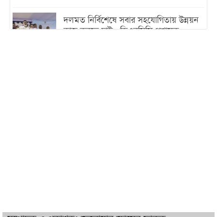
দলমত নির্বিশেষে সবার সহযোগিতায় উন্নয়ন
কাজ করতে চাই : ডিএনসিসি প্রশাসক
শেখ হাসিনা যেন ভারতের ভূখণ্ড ব্যবহার করে
রাজনৈতিক বক্তব্য দিতে না পারে
ট্রাম্পের সবশেষ ঘোষণার পর গাজায় একদিনে
সর্বোচ্চ নিহত
ইরানের সঙ্গে নতুন করে আলোচনায় বসছে
যুক্তরাষ্ট্র, জানালেন ট্রাম্প
চট্টগ্রামে ভয়াবহ গ্যাস সংকট : নিভেছে চুলা,
কমেছে উৎপাদন, বেড়েছে লোডশেডিং