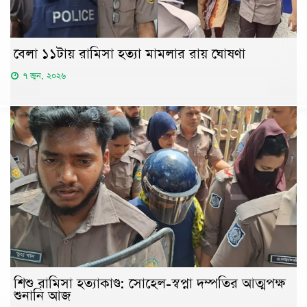
বেলা ১১টায় রামিসা হত্যা মামলার রায় ঘোষণা
৭ জুন, ২০২৬
শিশু রামিসা হত্যাকাণ্ড: সোহেল-স্বপ্না দম্পতির আত্মপক্ষ
শুনানি আজ