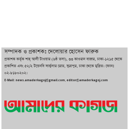
ইরানের সঙ্গে নতুন করে আলোচনায় বসছে
যুক্তরাষ্ট্র, জানালেন ট্রাম্প
চট্টগ্রামে ভয়াবহ গ্যাস সংকট : নিভেছে চুলা,
কমেছে উৎপাদন, বেড়েছে লোডশেডিং
সম্পাদক ও প্রকাশকঃ দেলোয়ার হোসেন ফারুক
প্রকাশক কর্তৃক শাহ্ আলী টাওয়ার (৬ষ্ঠ তলা), ৩৩ কাওরান বাজার, ঢাকা-১২১৫ থেকে
বাজারে কাঁচা মরিচে ‘আগুন’, ‘এত দাম তো
প্রকাশিত এবং ৫২/২ টয়েনবি সার্কুলার রোড, সুত্রাপুর, ঢাকা থেকে মুদ্রিত। ফোনঃ
আগে দেখিনি’
০২-৮১৮০২০২।
E-Mail: news.amaderkagoj@gmail.com, editor@amaderkagoj.com