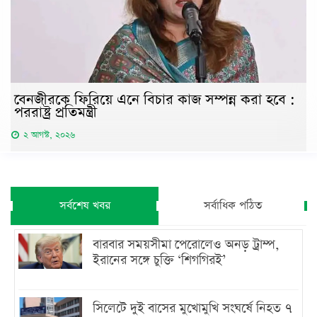
বেনজীরকে ফিরিয়ে এনে বিচার কাজ সম্পন্ন করা হবে :
পররাষ্ট্র প্রতিমন্ত্রী
২ আগস্ট, ২০২৬
সর্বশেষ খবর
সর্বাধিক পঠিত
বারবার সময়সীমা পেরোলেও অনড় ট্রাম্প,
ইরানের সঙ্গে চুক্তি ‘শিগগিরই’
সিলেটে দুই বাসের মুখোমুখি সংঘর্ষে নিহত ৭