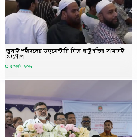
জুলাই শহীদদের ডকুমেন্টারি ঘিরে রাষ্ট্রপতির সামনেই
হট্টগোল
৫ আগস্ট, ২০২৬