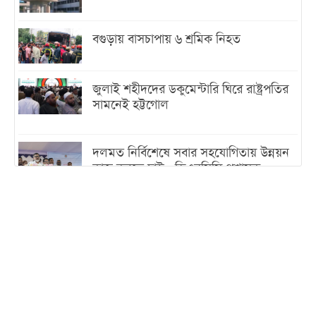
বগুড়ায় বাসচাপায় ৬ শ্রমিক নিহত
জুলাই শহীদদের ডকুমেন্টারি ঘিরে রাষ্ট্রপতির
সামনেই হট্টগোল
দলমত নির্বিশেষে সবার সহযোগিতায় উন্নয়ন
কাজ করতে চাই : ডিএনসিসি প্রশাসক
শেখ হাসিনা যেন ভারতের ভূখণ্ড ব্যবহার করে
রাজনৈতিক বক্তব্য দিতে না পারে
ট্রাম্পের সবশেষ ঘোষণার পর গাজায় একদিনে
সর্বোচ্চ নিহত