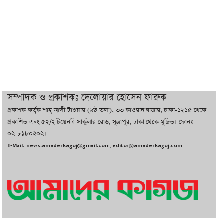
ইরানের সঙ্গে নতুন করে আলোচনায় বসছে
যুক্তরাষ্ট্র, জানালেন ট্রাম্প
চট্টগ্রামে ভয়াবহ গ্যাস সংকট : নিভেছে চুলা,
কমেছে উৎপাদন, বেড়েছে লোডশেডিং
সম্পাদক ও প্রকাশকঃ দেলোয়ার হোসেন ফারুক
প্রকাশক কর্তৃক শাহ্ আলী টাওয়ার (৬ষ্ঠ তলা), ৩৩ কাওরান বাজার, ঢাকা-১২১৫ থেকে
বাজারে কাঁচা মরিচে ‘আগুন’, ‘এত দাম তো
প্রকাশিত এবং ৫২/২ টয়েনবি সার্কুলার রোড, সুত্রাপুর, ঢাকা থেকে মুদ্রিত। ফোনঃ
আগে দেখিনি’
০২-৮১৮০২০২।
E-Mail: news.amaderkagoj@gmail.com, editor@amaderkagoj.com