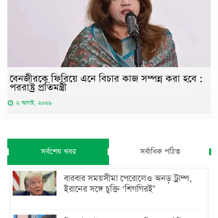
বেনজীরকে ফিরিয়ে এনে বিচার কাজ সম্পন্ন করা হবে :
পররাষ্ট্র প্রতিমন্ত্রী
২ আগস্ট, ২০২৬
সর্বশেষ খবর
সর্বাধিক পঠিত
বারবার সময়সীমা পেরোলেও অনড় ট্রাম্প,
ইরানের সঙ্গে চুক্তি ‘শিগগিরই’