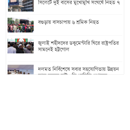
সিলেটে দুই বাসের মুখোমুখি সংঘর্ষে নিহত ৭
বগুড়ায় বাসচাপায় ৬ শ্রমিক নিহত
জুলাই শহীদদের ডকুমেন্টারি ঘিরে রাষ্ট্রপতির
সামনেই হট্টগোল
দলমত নির্বিশেষে সবার সহযোগিতায় উন্নয়ন
কাজ করতে চাই : ডিএনসিসি প্রশাসক
শেখ হাসিনা যেন ভারতের ভূখণ্ড ব্যবহার করে
রাজনৈতিক বক্তব্য দিতে না পারে
ট্রাম্পের সবশেষ ঘোষণার পর গাজায় একদিনে
সর্বোচ্চ নিহত