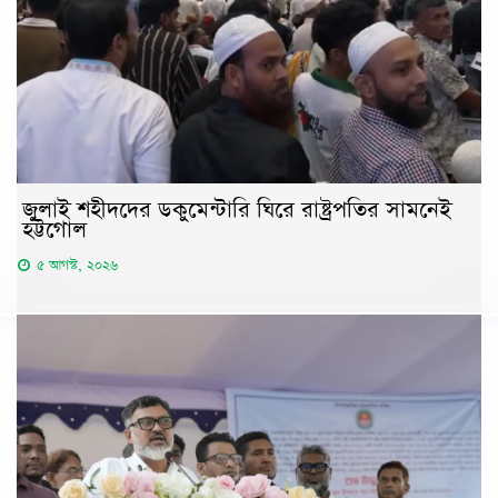
জুলাই শহীদদের ডকুমেন্টারি ঘিরে রাষ্ট্রপতির সামনেই
হট্টগোল
৫ আগস্ট, ২০২৬