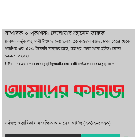
তরুণ উদ্ভাবক ও প্রযুক্তি উদ্যোক্তাদের পাশে
থাকবে সরকার: প্রধানমন্ত্রী
দুবাইয়ে বেনজীরের জামিন বাতিল করতে ল
সম্পাদক ও প্রকাশকঃ দেলোয়ার হোসেন ফারুক
ফার্ম নিয়োগ করেছে সরকার
প্রকাশক কর্তৃক শাহ্ আলী টাওয়ার (৬ষ্ঠ তলা), ৩৩ কাওরান বাজার, ঢাকা-১২১৫ থেকে
প্রকাশিত এবং ৫২/২ টয়েনবি সার্কুলার রোড, সুত্রাপুর, ঢাকা থেকে মুদ্রিত। ফোনঃ
০২-৮১৮০২০২।
বেনজীরকে ফিরিয়ে এনে বিচার কাজ সম্পন্ন
E-Mail: news.amaderkagoj@gmail.com, editor@amaderkagoj.com
করা হবে : পররাষ্ট্র প্রতিমন্ত্রী
সর্বস্বত্ব স্বত্বাধিকার সংরক্ষিত আমাদের কাগজ (২০১২-২০২০)