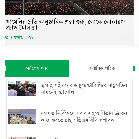
খামেনির প্রতি আনুষ্ঠানিক শ্রদ্ধা শুরু, লোকে লোকারণ্য
গ্র্যান্ড মোসাল্লা
৪ জুলাই, ২০২৬
সর্বশেষ খবর
সর্বাধিক পঠিত
জুলাই শহীদদের ডকুমেন্টারি ঘিরে রাষ্ট্রপতির
সামনেই হট্টগোল
দলমত নির্বিশেষে সবার সহযোগিতায় উন্নয়ন
কাজ করতে চাই : ডিএনসিসি প্রশাসক