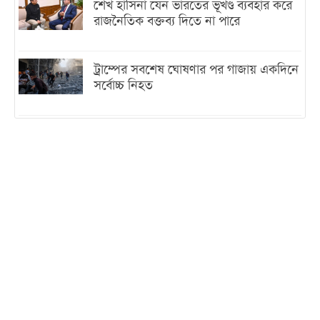
শেখ হাসিনা যেন ভারতের ভূখণ্ড ব্যবহার করে
রাজনৈতিক বক্তব্য দিতে না পারে
ট্রাম্পের সবশেষ ঘোষণার পর গাজায় একদিনে
সর্বোচ্চ নিহত
ইরানের সঙ্গে নতুন করে আলোচনায় বসছে
যুক্তরাষ্ট্র, জানালেন ট্রাম্প
চট্টগ্রামে ভয়াবহ গ্যাস সংকট : নিভেছে চুলা,
কমেছে উৎপাদন, বেড়েছে লোডশেডিং
বাজারে কাঁচা মরিচে ‘আগুন’, ‘এত দাম তো
আগে দেখিনি’