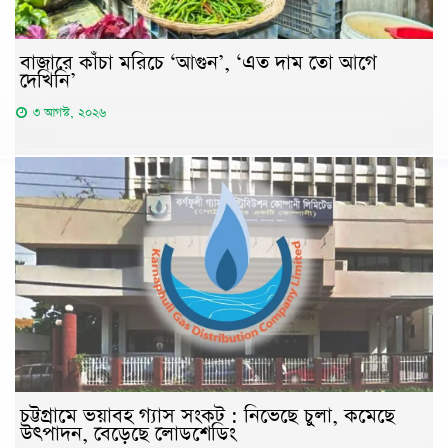
বাজারে কাঁচা মরিচে ‘আগুন’, ‘এত দাম তো আগে
দেখিনি’
৩ আগস্ট, ২০২৬
চট্টগ্রামে ভয়াবহ গ্যাস সংকট : নিভেছে চুলা, কমেছে
উৎপাদন, বেড়েছে লোডশেডিং