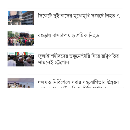
সিলেটে দুই বাসের মুখোমুখি সংঘর্ষে নিহত ৭
বগুড়ায় বাসচাপায় ৬ শ্রমিক নিহত
জুলাই শহীদদের ডকুমেন্টারি ঘিরে রাষ্ট্রপতির
সামনেই হট্টগোল
দলমত নির্বিশেষে সবার সহযোগিতায় উন্নয়ন
কাজ করতে চাই : ডিএনসিসি প্রশাসক
শেখ হাসিনা যেন ভারতের ভূখণ্ড ব্যবহার করে
রাজনৈতিক বক্তব্য দিতে না পারে