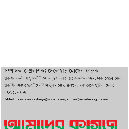
ট্রাম্পের সবশেষ ঘোষণার পর গাজায় একদিনে
সর্বোচ্চ নিহত
ইরানের সঙ্গে নতুন করে আলোচনায় বসছে
যুক্তরাষ্ট্র, জানালেন ট্রাম্প
চট্টগ্রামে ভয়াবহ গ্যাস সংকট : নিভেছে চুলা,
কমেছে উৎপাদন, বেড়েছে লোডশেডিং
সম্পাদক ও প্রকাশকঃ দেলোয়ার হোসেন ফারুক
প্রকাশক কর্তৃক শাহ্ আলী টাওয়ার (৬ষ্ঠ তলা), ৩৩ কাওরান বাজার, ঢাকা-১২১৫ থেকে
বাজারে কাঁচা মরিচে ‘আগুন’, ‘এত দাম তো
প্রকাশিত এবং ৫২/২ টয়েনবি সার্কুলার রোড, সুত্রাপুর, ঢাকা থেকে মুদ্রিত। ফোনঃ
আগে দেখিনি’
০২-৮১৮০২০২।
E-Mail: news.amaderkagoj@gmail.com, editor@amaderkagoj.com