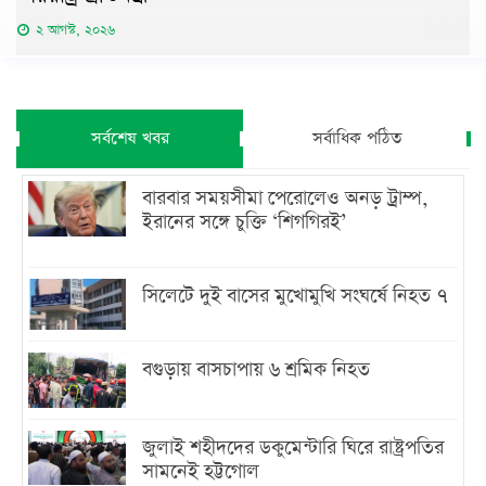
২ আগস্ট, ২০২৬
সর্বশেষ খবর
সর্বাধিক পঠিত
বারবার সময়সীমা পেরোলেও অনড় ট্রাম্প,
ইরানের সঙ্গে চুক্তি ‘শিগগিরই’
সিলেটে দুই বাসের মুখোমুখি সংঘর্ষে নিহত ৭
বগুড়ায় বাসচাপায় ৬ শ্রমিক নিহত
জুলাই শহীদদের ডকুমেন্টারি ঘিরে রাষ্ট্রপতির
সামনেই হট্টগোল