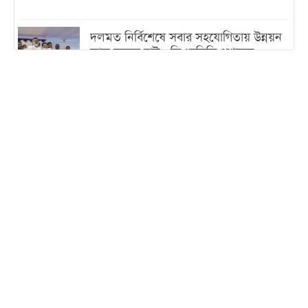
দলমত নির্বিশেষে সবার সহযোগিতায় উন্নয়ন
কাজ করতে চাই : ডিএনসিসি প্রশাসক
শেখ হাসিনা যেন ভারতের ভূখণ্ড ব্যবহার করে
রাজনৈতিক বক্তব্য দিতে না পারে
ট্রাম্পের সবশেষ ঘোষণার পর গাজায় একদিনে
সর্বোচ্চ নিহত
ইরানের সঙ্গে নতুন করে আলোচনায় বসছে
যুক্তরাষ্ট্র, জানালেন ট্রাম্প
চট্টগ্রামে ভয়াবহ গ্যাস সংকট : নিভেছে চুলা,
কমেছে উৎপাদন, বেড়েছে লোডশেডিং