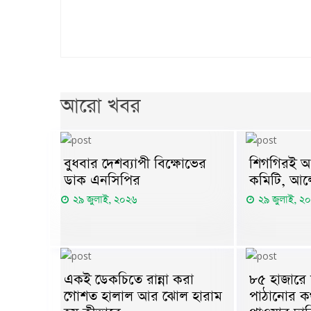
আরো খবর
বুধবার দেশব্যাপী বিক্ষোভের
শিগগিরই আ
ডাক এনসিপির
কমিটি, আল
২৯ জুলাই, ২০২৬
২৯ জুলাই, ২
একই ডেকচিতে রান্না করা
৮৫ হাজারে
গোশত হালাল আর ঝোল হারাম
পাঠানোর ক