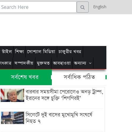
English
স্টাইল
শিক্ষা
সোশ্যাল মিডিয়া
চাকুরীর খবর
্ষাৎকার
সম্পাদকীয়
মুক্তমত
আবহাওয়া
অন্যান্য
সর্বশেষ খবর
সর্বাধিক পঠিত
বারবার সময়সীমা পেরোলেও অনড় ট্রাম্প,
ইরানের সঙ্গে চুক্তি ‘শিগগিরই’
সিলেটে দুই বাসের মুখোমুখি সংঘর্ষে
নিহত ৭