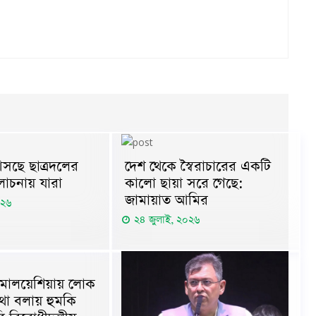
সছে ছাত্রদলের
দেশ থেকে স্বৈরাচারের একটি
োচনায় যারা
কালো ছায়া সরে গেছে:
জামায়াত আমির
০২৬
২৪ জুলাই, ২০২৬
 মালয়েশিয়ায় লোক
থা বলায় হুমকি