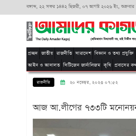
বঙ্গাব্দ,
২২ সফর ১৪৪২ হিজরী,
০৭ আগস্ট ২০২৬ ইং, শুক্রবার
প্রচ্ছদ
জাতীয়
রাজনীতি
সারাদেশ
বিজ্ঞান ও তথ্য প্রযুক্তি
আইন ও আদালত
সিটিজেন জার্নালিজম
কৃষি
প্রবাসের ক
রাজনীতি
২০ নভেম্বর, ২০২৩ ০৭:৫২
আজ আ.লীগের ৭৩৩টি মনোনয়নপ