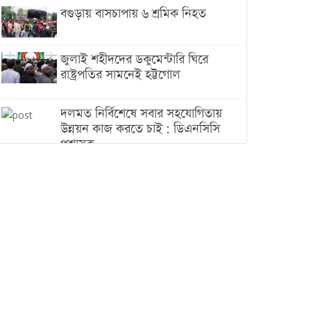
বগুড়ায় বাসচাপায় ৬ শ্রমিক নিহত
জুলাই শহীদদের ডকুমেন্টারি ঘিরে
রাষ্ট্রপতির সামনেই হট্টগোল
দলমত নির্বিশেষে সবার সহযোগিতায়
উন্নয়ন কাজ করতে চাই : ডিএনসিসি
প্রশাসক
শেখ হাসিনা যেন ভারতের ভূখণ্ড ব্যবহার
করে রাজনৈতিক বক্তব্য দিতে না পারে
ট্রাম্পের সবশেষ ঘোষণার পর গাজায়
একদিনে সর্বোচ্চ নিহত
ইরানের সঙ্গে নতুন করে আলোচনায়
বসছে যুক্তরাষ্ট্র, জানালেন ট্রাম্প