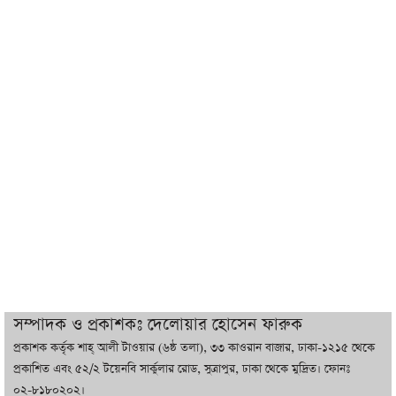
শেখ হাসিনা যেন ভারতের ভূখণ্ড ব্যবহার করে
রাজনৈতিক বক্তব্য দিতে না পারে
ট্রাম্পের সবশেষ ঘোষণার পর গাজায় একদিনে
সর্বোচ্চ নিহত
ইরানের সঙ্গে নতুন করে আলোচনায় বসছে
যুক্তরাষ্ট্র, জানালেন ট্রাম্প
চট্টগ্রামে ভয়াবহ গ্যাস সংকট : নিভেছে চুলা,
কমেছে উৎপাদন, বেড়েছে লোডশেডিং
সম্পাদক ও প্রকাশকঃ দেলোয়ার হোসেন ফারুক
প্রকাশক কর্তৃক শাহ্ আলী টাওয়ার (৬ষ্ঠ তলা), ৩৩ কাওরান বাজার, ঢাকা-১২১৫ থেকে
বাজারে কাঁচা মরিচে ‘আগুন’, ‘এত দাম তো
প্রকাশিত এবং ৫২/২ টয়েনবি সার্কুলার রোড, সুত্রাপুর, ঢাকা থেকে মুদ্রিত। ফোনঃ
আগে দেখিনি’
০২-৮১৮০২০২।