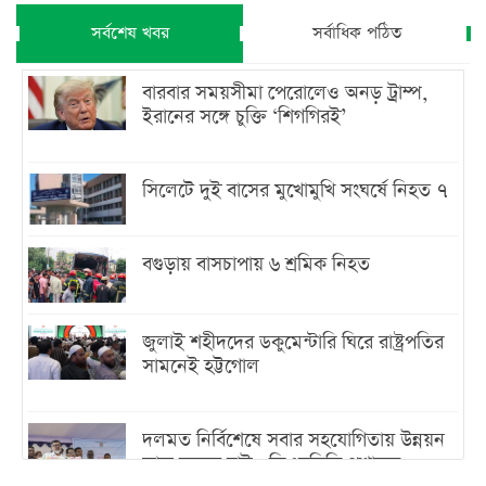
সর্বশেষ খবর
সর্বাধিক পঠিত
বারবার সময়সীমা পেরোলেও অনড় ট্রাম্প,
ইরানের সঙ্গে চুক্তি ‘শিগগিরই’
সিলেটে দুই বাসের মুখোমুখি সংঘর্ষে নিহত ৭
বগুড়ায় বাসচাপায় ৬ শ্রমিক নিহত
জুলাই শহীদদের ডকুমেন্টারি ঘিরে রাষ্ট্রপতির
সামনেই হট্টগোল
দলমত নির্বিশেষে সবার সহযোগিতায় উন্নয়ন
কাজ করতে চাই : ডিএনসিসি প্রশাসক