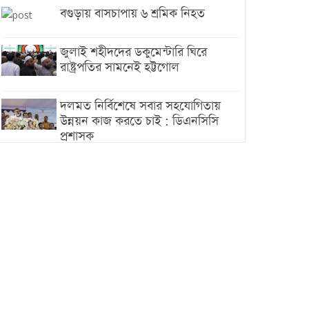
বগুড়ায় বাসচাপায় ৬ শ্রমিক নিহত
জুলাই শহীদদের ডকুমেন্টারি ঘিরে
রাষ্ট্রপতির সামনেই হট্টগোল
দলমত নির্বিশেষে সবার সহযোগিতায়
উন্নয়ন কাজ করতে চাই : ডিএনসিসি
প্রশাসক
শেখ হাসিনা যেন ভারতের ভূখণ্ড ব্যবহার
করে রাজনৈতিক বক্তব্য দিতে না পারে
ট্রাম্পের সবশেষ ঘোষণার পর গাজায়
একদিনে সর্বোচ্চ নিহত
ইরানের সঙ্গে নতুন করে আলোচনায়
বসছে যুক্তরাষ্ট্র, জানালেন ট্রাম্প