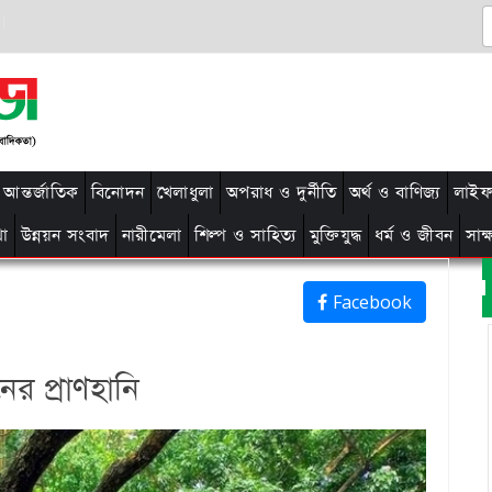
আন্তর্জাতিক
বিনোদন
খেলাধুলা
অপরাধ ও দুর্নীতি
অর্থ ও বাণিজ্য
লাইফ 
থা
উন্নয়ন সংবাদ
নারীমেলা
শিল্প ও সাহিত্য
মুক্তিযুদ্ধ
ধর্ম ও জীবন
সাক
Facebook
ের প্রাণহানি