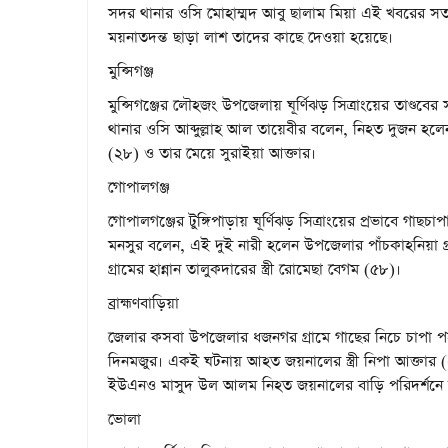
সদর থানার ওসি মোহাম্মদ আবু ছালাম মিয়া এই খবরের সত্য
ময়নাতদন্ত ছাড়া লাশ তাদের কাছে দেওয়া হয়েছে।
মুন্সিগঞ্জ
মুন্সিগঞ্জের লৌহজং উপজেলায় ঘূর্ণিঝড় সিত্রাংয়ের তাণ্ড
থানার ওসি আব্দুল্লাহ আল তায়েবীর বলেন, নিহত দুজন হলে
(২৮) ও তার মেয়ে সুরাইয়া আক্তার।
গোপালগঞ্জ
গোপালগঞ্জের টুঙ্গিপাড়ায় ঘূর্ণিঝড় সিত্রাংয়ের প্রভাবে গাছচা
মনসুর বলেন, এই দুই নারী হলেন উপজেলার পাঁচকাহনিয়া গ্রা
গ্রামের হান্নান তালুকদারের স্ত্রী রোমেছা বেগম (৫৮)।
ব্রাহ্মণবাড়িয়া
জেলার কসবা উপজেলার ধজনগর গ্রামে গাছের নিচে চাপা প
দিনমজুর। একই ঘটনায় আহত জয়নালের স্ত্রী নিপা আক্তার (২
ইউএনও মাসুদ উল আলম নিহত জয়নালের বাড়ি পরিদর্শনে 
ভোলা