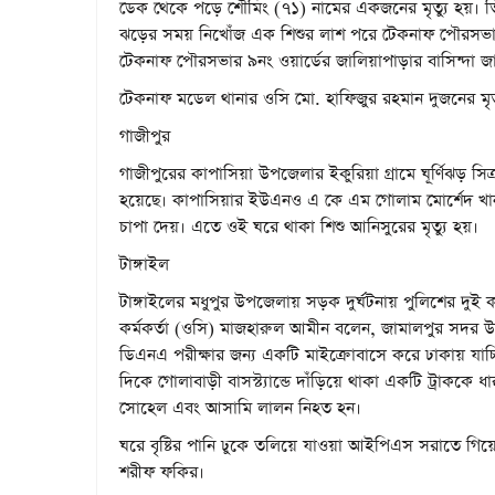
ডেক থেকে পড়ে শৌমিং (৭১) নামের একজনের মৃত্যু হয়। তিন
ঝড়ের সময় নিখোঁজ এক শিশুর লাশ পরে টেকনাফ পৌরসভার এ
টেকনাফ পৌরসভার ৯নং ওয়ার্ডের জালিয়াপাড়ার বাসিন্দা
টেকনাফ মডেল থানার ওসি মো. হাফিজুর রহমান দুজনের মৃত্
গাজীপুর
গাজীপুরের কাপাসিয়া উপজেলার ইকুরিয়া গ্রামে ঘূর্ণিঝড় সি
হয়েছে। কাপাসিয়ার ইউএনও এ কে এম গোলাম মোর্শেদ খান
চাপা দেয়। এতে ওই ঘরে থাকা শিশু আনিসুরের মৃত্যু হয়।
টাঙ্গাইল
টাঙ্গাইলের মধুপুর উপজেলায় সড়ক দুর্ঘটনায় পুলিশের দুই 
কর্মকর্তা (ওসি) মাজহারুল আমীন বলেন, জামালপুর সদর উপ
ডিএনএ পরীক্ষার জন্য একটি মাইক্রোবাসে করে ঢাকায় যাচ্ছি
দিকে গোলাবাড়ী বাসস্ট্যান্ডে দাঁড়িয়ে থাকা একটি ট্রাককে 
সোহেল এবং আসামি লালন নিহত হন।
ঘরে বৃষ্টির পানি ঢুকে তলিয়ে যাওয়া আইপিএস সরাতে গিয়ে বি
শরীফ ফকির।