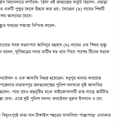
ি মিয়ানমারে নাগরিক। তিনি ওই জাহাজের বাবুর্চি ছিলেন। এছাড়া
কটি পুকুর থেকে উদ্ধার করা হয়। সোহেনা (৯) নামের শিশুটি
 জাফর আলমের মেয়ে।
যুর খবরের সত্যতা নিশ্চিত করেন।
ত্রাংয়ের সময় ঘরচাপায় আনিসুর রহমান (৯) নামের এক শিশুর মৃত্যু
 বলেন, ঘূর্ণিঝড়ের সময় মাটির ঘর ধসে গিয়ে পাশের টিনের ঘরকে
কনস্টেবল ও এক আসামি নিহত হয়েছেন। মধুপুর থানার ভারপ্রাপ্ত
জেলার নারায়ণপুর তদন্তকেন্দ্রের পুলিশ সদস্যরা দুই আসামির
লেন। পথে প্রচণ্ড ঝড়বৃষ্টির মধ্যে মাইক্রোবাসটি রাত সাড়ে আটটার
ধাক্কা দেয়। এতে দুই পুলিশ সদস্য কনস্টেবল নুরুল ইসলাম ও মো.
দ্যুৎপৃষ্টে মারা যান টাঙ্গাইল শহরের সাবালিয়া পাঞ্জাপাড়া এলাকার