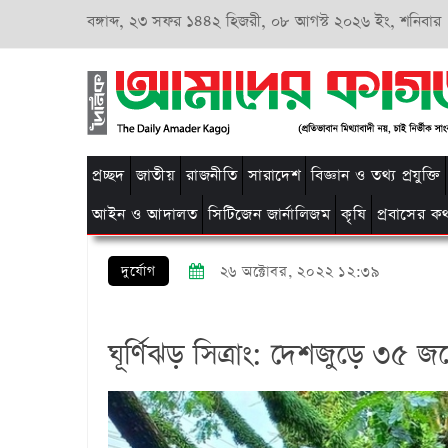
বঙ্গাব্দ,
২৩ সফর ১৪৪২ হিজরী,
০৮ আগস্ট ২০২৬ ইং, শনিবার
প্রচ্ছদ
জাতীয়
রাজনীতি
সারাদেশ
বিজ্ঞান ও তথ্য প্রযুক্তি
আইন ও আদালত
সিটিজেন জার্নালিজম
কৃষি
প্রবাসের ক
দুর্যোগ
২৬ অক্টোবর, ২০২২ ১২:৩৯
ঘূর্ণিঝড় সিত্রাং: দেশজুড়ে ৩৫ জন