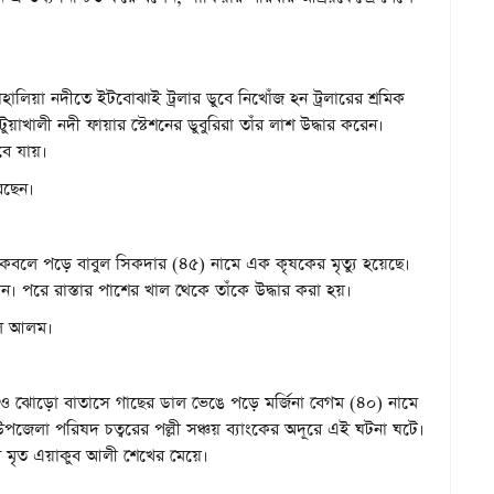
লিয়া নদীতে ইটবোঝাই ট্রলার ডুবে নিখোঁজ হন ট্রলারের শ্রমিক
াখালী নদী ফায়ার স্টেশনের ডুবুরিরা তাঁর লাশ উদ্ধার করেন।
বে যায়।
েছেন।
ড়ের কবলে পড়ে বাবুল সিকদার (৪৫) নামে এক কৃষকের মৃত্যু হয়েছে।
ন। পরে রাস্তার পাশের খাল থেকে তাঁকে উদ্ধার করা হয়।
দুল আলম।
্ষণ ও ঝোড়ো বাতাসে গাছের ডাল ভেঙে পড়ে মর্জিনা বেগম (৪০) নামে
 উপজেলা পরিষদ চত্বরের পল্লী সঞ্চয় ব্যাংকের অদূরে এই ঘটনা ঘটে।
ের মৃত এয়াকুব আলী শেখের মেয়ে।