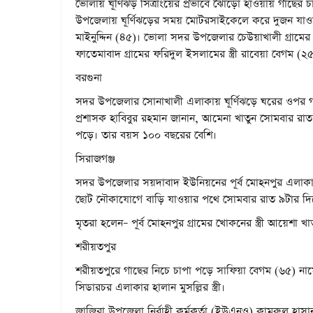
ভোলায় ঘূর্ণিঝড় সিত্রাংয়ের প্রভাবে ঝোড়ো হাওয়ায় গাছের চ
উপজেলায় ঘূর্ণিঝড়ের সময় মোটরসাইকেলে করে দুজন যাওয়ার 
মাইনুদ্দিন (৪৫)। ভোলা সদর উপজেলার চেউয়াখালী গ্রা
ফাতেমাবাদ গ্রামের ফরিদুল ইসলামের স্ত্রী রাবেয়া বেগম (২
বরগুনা
সদর উপজেলার সোনাখালী এলাকায় ঘূর্ণিঝড়ে ঘরের ওপর গা
প্রশাসক হাবিবুর রহমান জানান, আমেনা খাতুন সোমবার র
পড়ে। তার বয়স ১০০ বছরের বেশি।
সিরাজগঞ্জ
সদর উপজেলার সয়দাবাদ ইউনিয়নের পূর্ব মোহনপুর এলাকায় 
ছোট নৌকাযোগে বাড়ি যাওয়ার পথে সোমবার রাত ৯টার দি
মৃতরা হলেন– পূর্ব মোহনপুর গ্রামের খোকনের স্ত্রী আয়েশ
শরীয়তপুর
শরীয়তপুরে গাছের নিচে চাপা পড়ে সাফিয়া বেগম (৬৫) নাম
সিডারচর এলাকার হালান মুসল্লির স্ত্রী।
জাজিরা উপজেলা নির্বাহী কর্মকর্তা (ইউএনও) কামরুল হাসান