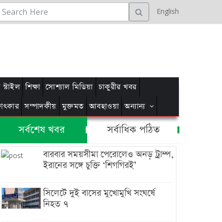
English
স্টাইল
শিক্ষা
সোশ্যাল মিডিয়া
চাকুরীর খবর
্ষাৎকার
সম্পাদকীয়
মুক্তমত
আবহাওয়া
অন্যান্য
সর্বশেষ খবর
সর্বাধিক পঠিত
বারবার সময়সীমা পেরোলেও অনড় ট্রাম্প,
ইরানের সঙ্গে চুক্তি ‘শিগগিরই’
সিলেটে দুই বাসের মুখোমুখি সংঘর্ষে
নিহত ৭