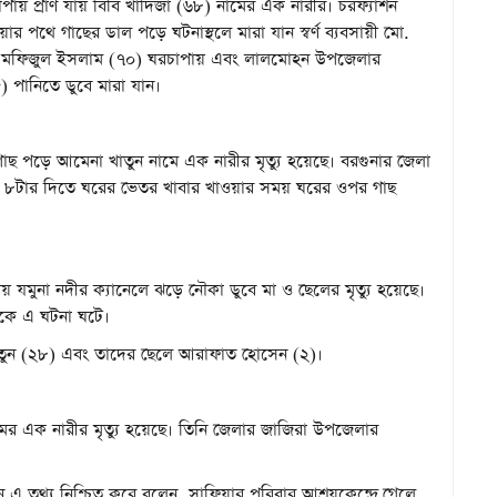
াপায় প্রাণ যায় বিবি খাদিজা (৬৮) নামের এক নারীর। চরফ্যাশন
পথে গাছের ডাল পড়ে ঘটনাস্থলে মারা যান স্বর্ণ ব্যবসায়ী মো.
মের মফিজুল ইসলাম (৭০) ঘরচাপায় এবং লালমোহন উপজেলার
৫) পানিতে ডুবে মারা যান।
ছ পড়ে আমেনা খাতুন নামে এক নারীর মৃত্যু হয়েছে। বরগুনার জেলা
াত ৮টার দিতে ঘরের ভেতর খাবার খাওয়ার সময় ঘরের ওপর গাছ
যমুনা নদীর ক্যানেলে ঝড়ে নৌকা ডুবে মা ও ছেলের মৃত্যু হয়েছে।
কে এ ঘটনা ঘটে।
া খাতুন (২৮) এবং তাদের ছেলে আরাফাত হোসেন (২)।
ের এক নারীর মৃত্যু হয়েছে। তিনি জেলার জাজিরা উপজেলার
 এ তথ্য নিশ্চিত করে বলেন, সাফিয়ার পরিবার আশ্রয়কেন্দ্রে গেলে