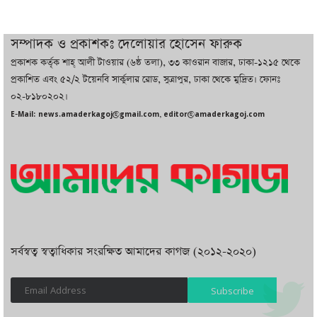
চট্টগ্রামে ভয়াবহ গ্যাস সংকট : নিভেছে চুলা,
কমেছে উৎপাদন, বেড়েছে লোডশেডিং
সম্পাদক ও প্রকাশকঃ দেলোয়ার হোসেন ফারুক
প্রকাশক কর্তৃক শাহ্ আলী টাওয়ার (৬ষ্ঠ তলা), ৩৩ কাওরান বাজার, ঢাকা-১২১৫ থেকে
বাজারে কাঁচা মরিচে ‘আগুন’, ‘এত দাম তো
প্রকাশিত এবং ৫২/২ টয়েনবি সার্কুলার রোড, সুত্রাপুর, ঢাকা থেকে মুদ্রিত। ফোনঃ
আগে দেখিনি’
০২-৮১৮০২০২।
E-Mail: news.amaderkagoj@gmail.com, editor@amaderkagoj.com
সর্বস্বত্ব স্বত্বাধিকার সংরক্ষিত আমাদের কাগজ (২০১২-২০২০)