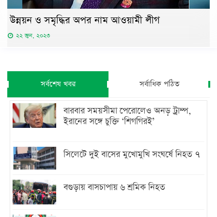
উন্নয়ন ও সমৃদ্ধির অপর নাম আওয়ামী লীগ
২২ জুন, ২০২৩
সর্বশেষ খবর
সর্বাধিক পঠিত
বারবার সময়সীমা পেরোলেও অনড় ট্রাম্প,
ইরানের সঙ্গে চুক্তি ‘শিগগিরই’
সিলেটে দুই বাসের মুখোমুখি সংঘর্ষে নিহত ৭
বগুড়ায় বাসচাপায় ৬ শ্রমিক নিহত