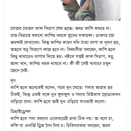
বোতল বোতল কাফ সিরাপ শেষ হচ্ছে। অথচ কাশি কমছে না।
রাত-বিরাতে শুকনো কাশির ধমকে ঘুমের দফারফা। ডাক্তার তো
অবশ্যই দেখাবেন। কিন্তু কাশির কারণ যদি ঠান্ডা লাগা বা দূষণ হয়,
তাহলে শুধু সিরাপে কাজ হবে না। বিজ্ঞানীরা বলছেন, কাশি হলে
কিছু খাবারেও লাগাম দিতে হয়। নইলে যতই কাফ সিরাপ, মধু,
আদা খান, কাশির ধমক থামবে না। কী কী সেই খাবার? চলুন
জেনে নেই-
দুধ
কাশি হলে অনেকেই বলেন, গরম দুধ খেতে। গলায় আরাম হয়
ঠিকই, কিন্তু একই সঙ্গে দুধ ফুসফুস ও গলায় মিউকাস প্রোডাকসন
বাড়িয়ে দেয়। কাশি হলে তাই দুধ এড়িয়ে যাওয়াই ভালো।
ডিহাইড্রেশন
কাশি হলে গলা শুকনো একেবারেই রাখা ঠিক নয়। তা বলে চা,
কফি বা এনার্জি ড্রিঙ্ক নৈব নৈব চ। চিকিৎসকরা বলছেন, তরল