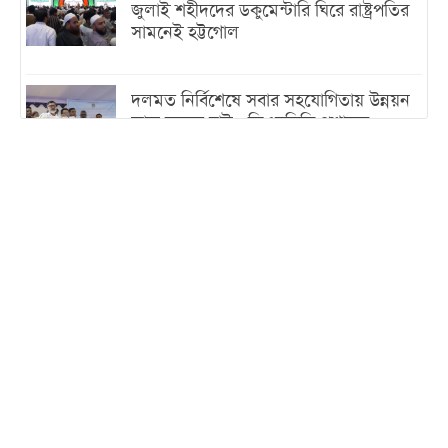
জুলাই শহীদদের ডকুমেন্টারি ঘিরে রাষ্ট্রপতির
সামনেই হট্টগোল
দলমত নির্বিশেষে সবার সহযোগিতায় উন্নয়ন
কাজ করতে চাই : ডিএনসিসি প্রশাসক
শেখ হাসিনা যেন ভারতের ভূখণ্ড ব্যবহার করে
রাজনৈতিক বক্তব্য দিতে না পারে
ট্রাম্পের সবশেষ ঘোষণার পর গাজায় একদিনে
সর্বোচ্চ নিহত
ইরানের সঙ্গে নতুন করে আলোচনায় বসছে
যুক্তরাষ্ট্র, জানালেন ট্রাম্প