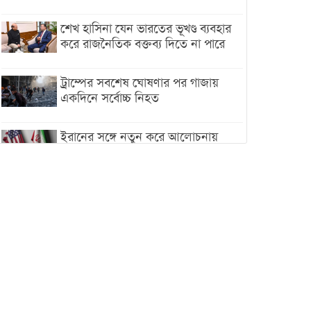
শেখ হাসিনা যেন ভারতের ভূখণ্ড ব্যবহার
করে রাজনৈতিক বক্তব্য দিতে না পারে
ট্রাম্পের সবশেষ ঘোষণার পর গাজায়
একদিনে সর্বোচ্চ নিহত
ইরানের সঙ্গে নতুন করে আলোচনায়
বসছে যুক্তরাষ্ট্র, জানালেন ট্রাম্প
চট্টগ্রামে ভয়াবহ গ্যাস সংকট : নিভেছে
চুলা, কমেছে উৎপাদন, বেড়েছে
লোডশেডিং
বাজারে কাঁচা মরিচে ‘আগুন’, ‘এত দাম
তো আগে দেখিনি’