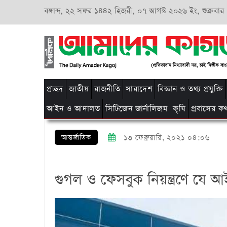
বঙ্গাব্দ,
২২ সফর ১৪৪২ হিজরী,
০৭ আগস্ট ২০২৬ ইং, শুক্রবার
প্রচ্ছদ
জাতীয়
রাজনীতি
সারাদেশ
বিজ্ঞান ও তথ্য প্রযুক্তি
আইন ও আদালত
সিটিজেন জার্নালিজম
কৃষি
প্রবাসের ক
আন্তর্জাতিক
১৩ ফেব্রুয়ারি, ২০২১ ০৪:০৬
গুগল ও ফেসবুক নিয়ন্ত্রণে যে আই