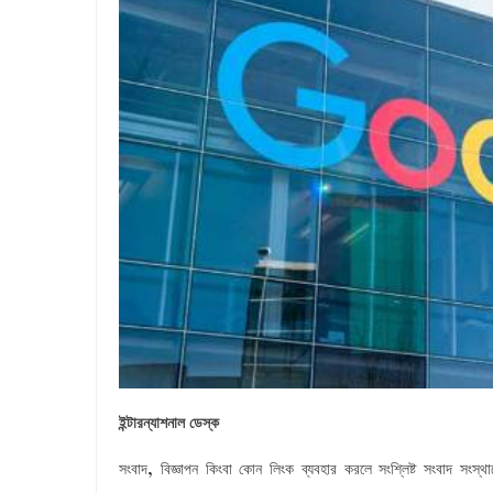
ইন্টারন্যাশনাল ডেস্ক
,
সংবাদ
বিজ্ঞাপন
কিংবা
কোন
লিংক
ব্যবহার
করলে
সংশ্লিষ্ট
সংবাদ
সংস্থা