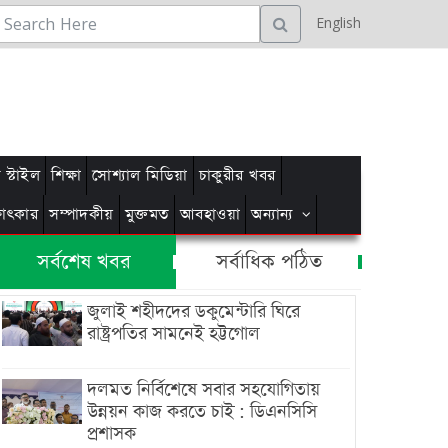
English
স্টাইল
শিক্ষা
সোশ্যাল মিডিয়া
চাকুরীর খবর
্ষাৎকার
সম্পাদকীয়
মুক্তমত
আবহাওয়া
অন্যান্য
সর্বশেষ খবর
সর্বাধিক পঠিত
জুলাই শহীদদের ডকুমেন্টারি ঘিরে
রাষ্ট্রপতির সামনেই হট্টগোল
দলমত নির্বিশেষে সবার সহযোগিতায়
উন্নয়ন কাজ করতে চাই : ডিএনসিসি
প্রশাসক