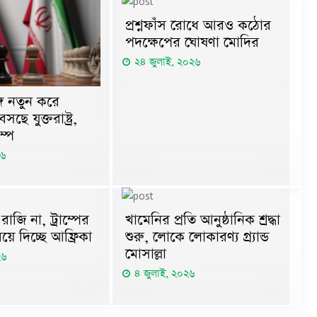
প্রশ্নফাঁস রোধে আরও কঠোর
পদক্ষেপের ঘোষণা মোদির
২৪ জুলাই, ২০২৬
গে নতুন করে
ে যুক্তরাষ্ট্র,
ম্প
২৬
াজি না, ট্রাম্পের
খামেনির প্রতি আনুষ্ঠানিক শ্রদ্ধা
িয়ে দিচ্ছে আফ্রিকা
শুরু, লোকে লোকারণ্য গ্র্যান্ড
মোসাল্লা
২৬
৪ জুলাই, ২০২৬