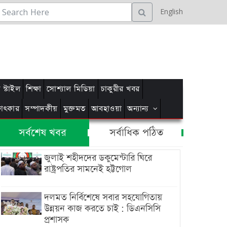
English
স্টাইল
শিক্ষা
সোশ্যাল মিডিয়া
চাকুরীর খবর
্ষাৎকার
সম্পাদকীয়
মুক্তমত
আবহাওয়া
অন্যান্য
সর্বশেষ খবর
সর্বাধিক পঠিত
জুলাই শহীদদের ডকুমেন্টারি ঘিরে
রাষ্ট্রপতির সামনেই হট্টগোল
দলমত নির্বিশেষে সবার সহযোগিতায়
উন্নয়ন কাজ করতে চাই : ডিএনসিসি
প্রশাসক