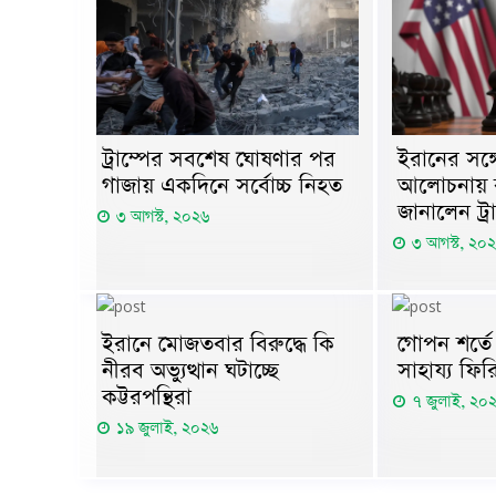
ট্রাম্পের সবশেষ ঘোষণার পর
ইরানের সঙ্
গাজায় একদিনে সর্বোচ্চ নিহত
আলোচনায় বসছ
জানালেন ট্রা
৩ আগস্ট, ২০২৬
৩ আগস্ট, ২০
ইরানে মোজতবার বিরুদ্ধে কি
গোপন শর্তে র
নীরব অভ্যুত্থান ঘটাচ্ছে
সাহায্য ফির
কট্টরপন্থিরা
৭ জুলাই, ২০
১৯ জুলাই, ২০২৬