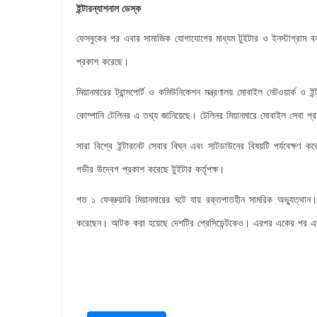
ইন্টারন্যাশনাল ডেস্ক
ফেসবুকের
পর
এবার
সামাজিক
যোগাযোগের
মাধ্যম
টুইটার
ও
ইনস্টাগ্রাম
বন
প্রকাশ
করেছে
।
মিয়ানমারের
ট্রান্সপোর্ট
ও
কমিউনিকেশন
মন্ত্রণালয়
মোবাইল
নেটওয়ার্ক
ও
ইন
কোম্পানি
টেলিনর
এ
তথ্য
জানিয়েছে
টেলিনর
মিয়ানমারে
মোবাইল
সেবা
প্র
।
সারা
বিশ্বে
ইন্টারনেট
সেবার
বিঘ্ন
এবং
সাটডাউনের
বিষয়টি
পর্যবেক্ষণ
কর
গভীর
উদ্বেগ
প্রকাশ
করেছে
টুইটার
কর্তৃপক্ষ
।
গত
১
ফেব্রুয়ারি
মিয়ানমারের
ঘটে
যায়
রক্তপাতহীন
সামরিক
অভ্যুত্থান
।
করেছেন
আটক
করা
হয়েছে
দেশটির
প্রেসিডেন্টকেও
এরপর
একের
পর
এ
।
।