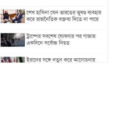
শেখ হাসিনা যেন ভারতের ভূখণ্ড ব্যবহার
করে রাজনৈতিক বক্তব্য দিতে না পারে
ট্রাম্পের সবশেষ ঘোষণার পর গাজায়
একদিনে সর্বোচ্চ নিহত
ইরানের সঙ্গে নতুন করে আলোচনায়
বসছে যুক্তরাষ্ট্র, জানালেন ট্রাম্প
চট্টগ্রামে ভয়াবহ গ্যাস সংকট : নিভেছে
চুলা, কমেছে উৎপাদন, বেড়েছে
লোডশেডিং
বাজারে কাঁচা মরিচে ‘আগুন’, ‘এত দাম
তো আগে দেখিনি’