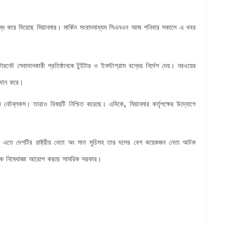
্ধ
করে
দিয়েছে
মিয়ানমার
মার্কিন
সংবাদমাধ্যম
সিএনএন
আজ
শনিবার
সকালে
এ
খবর
।
্টারনেট
সেবাদানকারী
প্রতিষ্ঠানকে
টুইটার
ও
ইনস্টাগ্রাম
বন্ধের
নির্দেশ
দেয়
নরওয়ের
।
দান
করে
।
,
ে
নেটব্লকস
তারাও
বিষয়টি
নিশ্চিত
করেছে
এদিকে
মিয়ানমার
কর্তৃপক্ষের
উদ্যোগে
।
।
এতে
দেশটির
রাষ্ট্রীয়
নেতা
অং
সান
সুচিসহ
তার
দলের
বেশ
কয়েকজন
নেতা
আটক
ক
নিষেধাজ্ঞা
আরোপ
করছে
সামরিক
সরকার
।